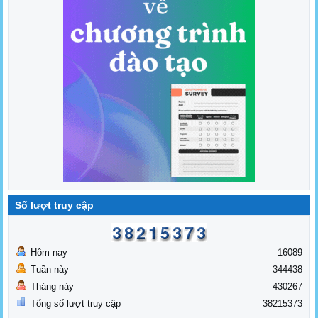
Số lượt truy cập
Hôm nay
16089
Tuần này
344438
Tháng này
430267
Tổng số lượt truy cập
38215373