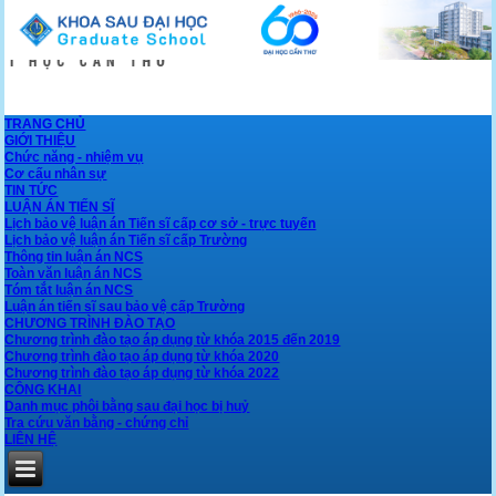
TRANG CHỦ
GIỚI THIỆU
Chức năng - nhiệm vụ
Cơ cấu nhân sự
TIN TỨC
LUẬN ÁN TIẾN SĨ
Lịch bảo vệ luận án Tiến sĩ cấp cơ sở - trực tuyến
Lịch bảo vệ luận án Tiến sĩ cấp Trường
Thông tin luận án NCS
Toàn văn luận án NCS
Tóm tắt luận án NCS
Luận án tiến sĩ sau bảo vệ cấp Trường
CHƯƠNG TRÌNH ĐÀO TẠO
Chương trình đào tạo áp dụng từ khóa 2015 đến 2019
Chương trình đào tạo áp dụng từ khóa 2020
Chương trình đào tạo áp dụng từ khóa 2022
CÔNG KHAI
Danh mục phôi bằng sau đại học bị huỷ
Tra cứu văn bằng - chứng chỉ
LIÊN HỆ