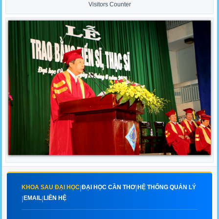
Visitors Counter
KHOA SAU ĐẠI HỌC
ĐẠI HỌC CẦN THƠ
HỆ THỐNG QUẢN LÝ
|
|
EMAIL
LIÊN HỆ
|
|