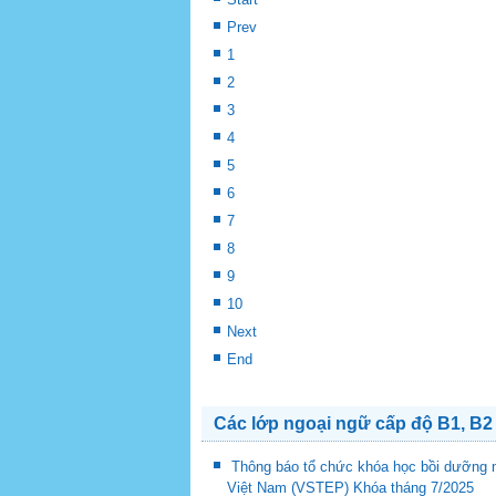
Prev
1
2
3
4
5
6
7
8
9
10
Next
End
Các lớp ngoại ngữ cấp độ B1, B2
Thông báo tổ chức khóa học bồi dưỡng n
Việt Nam (VSTEP) Khóa tháng 7/2025