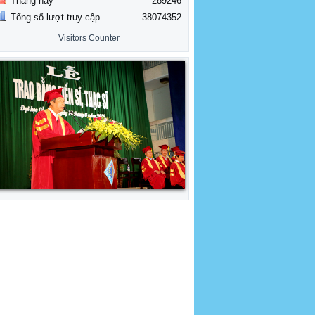
Tháng này
289246
Tổng số lượt truy cập
38074352
Visitors Counter