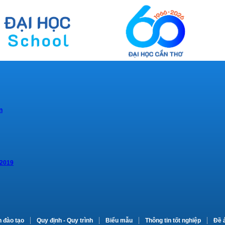
n
 2019
n đào tạo
Quy định - Quy trình
Biểu mẫu
Thông tin tốt nghiệp
Đề 