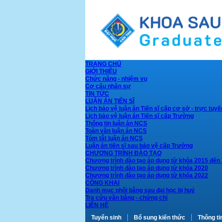
TRANG CHỦ
GIỚI THIỆU
Chức năng - nhiệm vụ
Cơ cấu nhân sự
TIN TỨC
LUẬN ÁN TIẾN SĨ
Lịch bảo vệ luận án Tiến sĩ cấp cơ sở - trực tuyế
Lịch bảo vệ luận án Tiến sĩ cấp Trường
Thông tin luận án NCS
Toàn văn luận án NCS
Tóm tắt luận án NCS
Luận án tiến sĩ sau bảo vệ cấp Trường
CHƯƠNG TRÌNH ĐÀO TẠO
Chương trình đào tạo áp dụng từ khóa 2015 đến
Chương trình đào tạo áp dụng từ khóa 2020
Chương trình đào tạo áp dụng từ khóa 2022
CÔNG KHAI
Danh mục phôi bằng sau đại học bị huỷ
Tra cứu văn bằng - chứng chỉ
LIÊN HỆ
Tuyển sinh
Bổ sung kiến thức
Thông ti