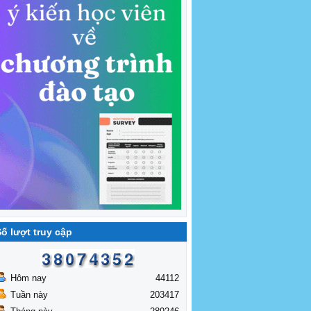
ố lượt truy cập
Hôm nay
44112
Tuần này
203417