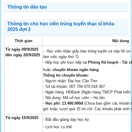
Thông tin đào tạo
Thông tin cho học viên trúng tuyển thạc sĩ khóa
2025 đợt 2
Thời gian
Nội dung
Từ ngày 09/9/2025
- Học viên nhận giấy báo trúng tuyển và nộp hồ sơ
đến ngày 20/9/2025
làm việc ngày thứ 7).
-
Nộp
học
phí
trực
tiếp
tại
Phòng
Kế
hoạch -
Tài
c
hoặc
chuyển
khoản
ngân
hàng
.
Thông
tin
chuyển
khoản:
-
Người
nhận:
Đại
học
Cần
Thơ
-
Số
tài
khoản:
007
704
070
018
367
-
Ngân
hàng:
HDBank (
Ngân
hàng
TMCP
Phát
triển
-
Nội
dung:
Mã
số
học
viên –
Họ
tên
-
Học
phí:
13.400.000đ
(
Chưa
bao
gồm
các
khoản
giờ
hoặc
vượt
quá
15
tín
chỉ.
Các
khoản
phát
sinh
Từ ngày
15/9
/
2025
-
Bắt
đầu
giảng
dạy học kỳ.
- Lịch học cụ thể: