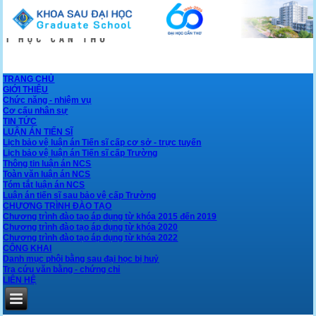
TRANG CHỦ
GIỚI THIỆU
Chức năng - nhiệm vụ
Cơ cấu nhân sự
TIN TỨC
LUẬN ÁN TIẾN SĨ
Lịch bảo vệ luận án Tiến sĩ cấp cơ sở - trực tuyến
Lịch bảo vệ luận án Tiến sĩ cấp Trường
Thông tin luận án NCS
Toàn văn luận án NCS
Tóm tắt luận án NCS
Luận án tiến sĩ sau bảo vệ cấp Trường
CHƯƠNG TRÌNH ĐÀO TẠO
Chương trình đào tạo áp dụng từ khóa 2015 đến 2019
Chương trình đào tạo áp dụng từ khóa 2020
Chương trình đào tạo áp dụng từ khóa 2022
CÔNG KHAI
Danh mục phôi bằng sau đại học bị huỷ
Tra cứu văn bằng - chứng chỉ
LIÊN HỆ