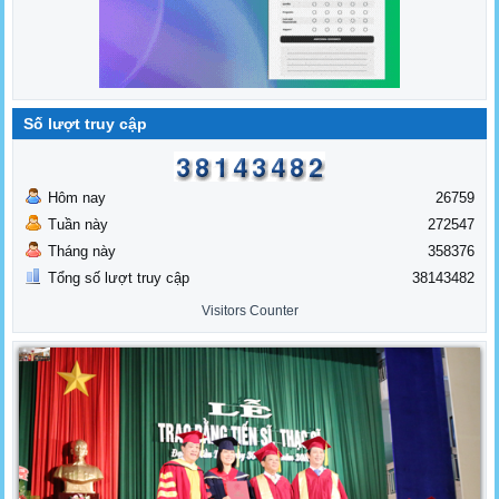
Số lượt truy cập
Hôm nay
26759
Tuần này
272547
Tháng này
358376
Tổng số lượt truy cập
38143482
Visitors Counter