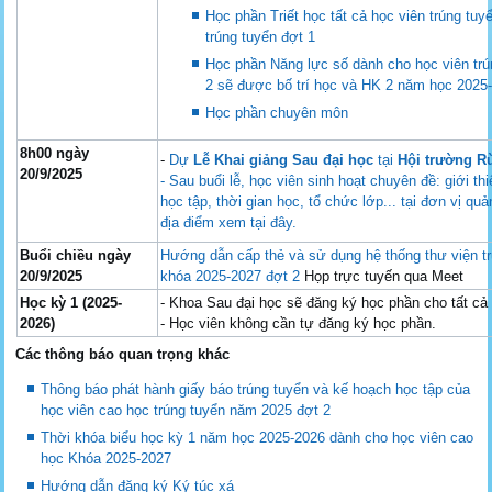
Học phần Triết học tất cả học viên trúng tu
trúng tuyển đợt 1
Học phần Năng lực số dành cho học viên trú
2 sẽ được bố trí học và HK 2 năm học 2025
Học phần chuyên môn
8h00 ngày
-
Dự
Lễ
Khai
giảng
Sau
đại
học
tại
Hội
trường
R
20/9/2025
- Sau buổi lễ, học viên sinh hoạt chuyên đề: giới 
học tập, thời gian học, tổ chức lớp... tại đơn vị qu
địa điểm xem tại đây.
Buổi chiều ngày
Hướng dẫn cấp thẻ và sử dụng hệ thống thư viện t
20/9/2025
khóa 2025-2027 đợt 2
Họp trực tuyến qua Meet
Học
kỳ
1 (
2025-
- Khoa Sau đại học sẽ đăng ký học phần cho tất cả
2026)
- Học viên không cần tự đăng ký học phần.
Các thông báo quan trọng khác
Thông báo phát hành giấy báo trúng tuyển và kế hoạch học tập của
học viên cao học trúng tuyển năm 2025 đợt 2
Thời khóa biểu học kỳ 1 năm học 2025-2026 dành cho học viên cao
học Khóa 2025-2027
Hướng dẫn đăng ký Ký túc xá