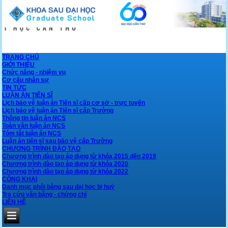
TRANG CHỦ
GIỚI THIỆU
Chức năng - nhiệm vụ
Cơ cấu nhân sự
TIN TỨC
LUẬN ÁN TIẾN SĨ
Lịch bảo vệ luận án Tiến sĩ cấp cơ sở - trực tuyến
Lịch bảo vệ luận án Tiến sĩ cấp Trường
Thông tin luận án NCS
Toàn văn luận án NCS
Tóm tắt luận án NCS
Luận án tiến sĩ sau bảo vệ cấp Trường
CHƯƠNG TRÌNH ĐÀO TẠO
Chương trình đào tạo áp dụng từ khóa 2015 đến 2019
Chương trình đào tạo áp dụng từ khóa 2020
Chương trình đào tạo áp dụng từ khóa 2022
CÔNG KHAI
Danh mục phôi bằng sau đại học bị huỷ
Tra cứu văn bằng - chứng chỉ
LIÊN HỆ