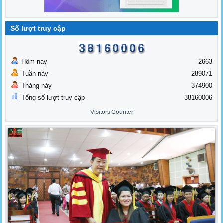
Số lượt truy cập
Hôm nay
2663
Tuần này
289071
Tháng này
374900
Tổng số lượt truy cập
38160006
Visitors Counter