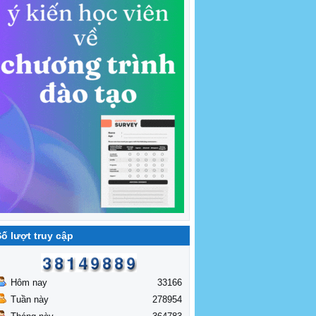
ố lượt truy cập
Hôm nay
33166
Tuần này
278954