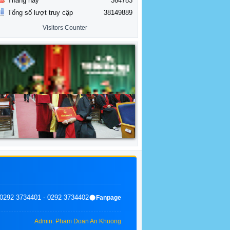
Tháng này
364783
Tổng số lượt truy cập
38149889
Visitors Counter
0292 3734401 - 0292 3734402
Fanpage
Admin: Pham Doan An Khuong