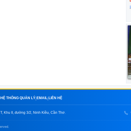
HỆ THỐNG QUẢN LÝ
EMAIL
LIÊN HỆ
|
|
|
, Khu II, đường 3/2, Ninh Kiều, Cần Thơ.
served.