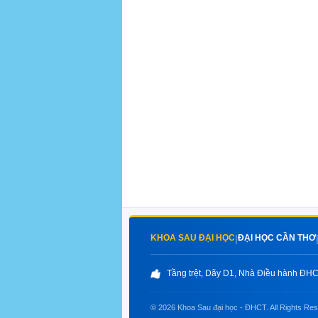
KHOA SAU ĐẠI HỌC
ĐẠI HỌC CẦN THƠ
|
Tầng trệt, Dãy D1, Nhà Điều hành ĐHCT
© 2026 Khoa Sau đại học - ĐHCT. All Rights Re