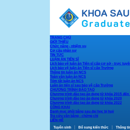
TRANG CHỦ
GIỚI THIỆU
Chức năng - nhiệm vụ
Cơ cấu nhân sự
TIN TỨC
LUẬN ÁN TIẾN SĨ
Lịch bảo vệ luận án Tiến sĩ cấp cơ sở - trực tuyế
Lịch bảo vệ luận án Tiến sĩ cấp Trường
Thông tin luận án NCS
Toàn văn luận án NCS
Tóm tắt luận án NCS
Luận án tiến sĩ sau bảo vệ cấp Trường
CHƯƠNG TRÌNH ĐÀO TẠO
Chương trình đào tạo áp dụng từ khóa 2015 đến
Chương trình đào tạo áp dụng từ khóa 2020
Chương trình đào tạo áp dụng từ khóa 2022
CÔNG KHAI
Danh mục phôi bằng sau đại học bị huỷ
Tra cứu văn bằng - chứng chỉ
LIÊN HỆ
Tuyển sinh
Bổ sung kiến thức
Thông ti