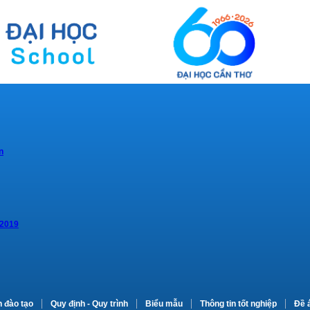
n
 2019
n đào tạo
Quy định - Quy trình
Biểu mẫu
Thông tin tốt nghiệp
Đề 