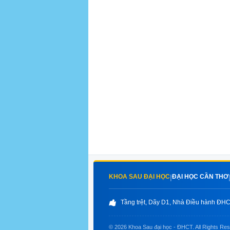
KHOA SAU ĐẠI HỌC
ĐẠI HỌC CẦN THƠ
|
Tầng trệt, Dãy D1, Nhà Điều hành ĐHCT
© 2026 Khoa Sau đại học - ĐHCT. All Rights Re