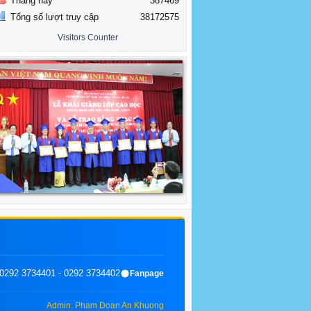
Tháng này
387469
Tổng số lượt truy cập
38172575
Visitors Counter
0292 3734401 - 0292 3734402
Fanpage
Admin: Pham Doan An Khuong