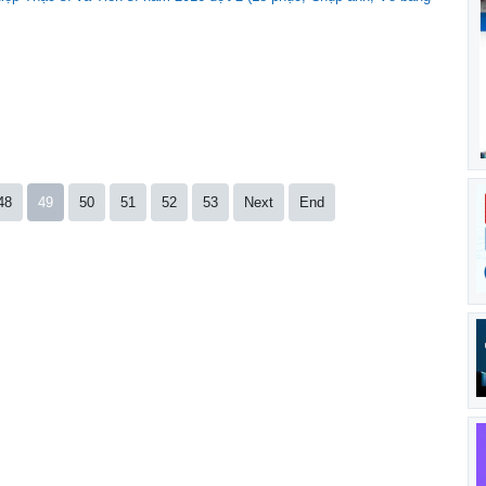
48
49
50
51
52
53
Next
End