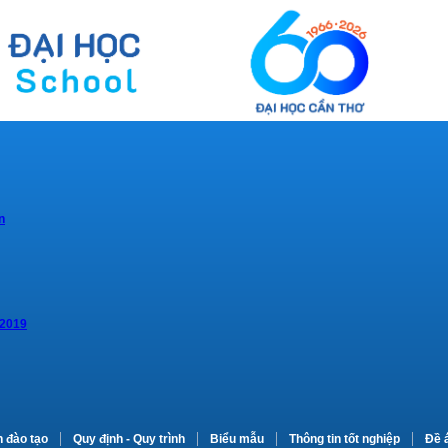
n
 2019
n đào tạo
Quy định - Quy trình
Biểu mẫu
Thông tin tốt nghiệp
Đề 