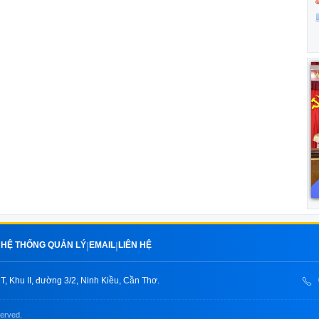
HỆ THỐNG QUẢN LÝ
EMAIL
LIÊN HỆ
|
|
|
, Khu II, đường 3/2, Ninh Kiều, Cần Thơ.
served.