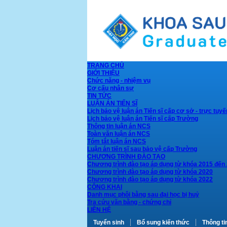
TRANG CHỦ
GIỚI THIỆU
Chức năng - nhiệm vụ
Cơ cấu nhân sự
TIN TỨC
LUẬN ÁN TIẾN SĨ
Lịch bảo vệ luận án Tiến sĩ cấp cơ sở - trực tuyế
Lịch bảo vệ luận án Tiến sĩ cấp Trường
Thông tin luận án NCS
Toàn văn luận án NCS
Tóm tắt luận án NCS
Luận án tiến sĩ sau bảo vệ cấp Trường
CHƯƠNG TRÌNH ĐÀO TẠO
Chương trình đào tạo áp dụng từ khóa 2015 đến
Chương trình đào tạo áp dụng từ khóa 2020
Chương trình đào tạo áp dụng từ khóa 2022
CÔNG KHAI
Danh mục phôi bằng sau đại học bị huỷ
Tra cứu văn bằng - chứng chỉ
LIÊN HỆ
Tuyển sinh
Bổ sung kiến thức
Thông ti