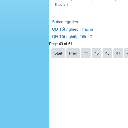
thạc sĩ)
Subcategories
QĐ Tốt nghiệp Thạc sĩ
QĐ Tốt nghiệp Tiến sĩ
Page 49 of 61
Start
Prev
44
45
46
47