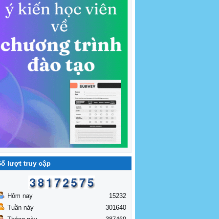
ố lượt truy cập
Hôm nay
15232
Tuần này
301640