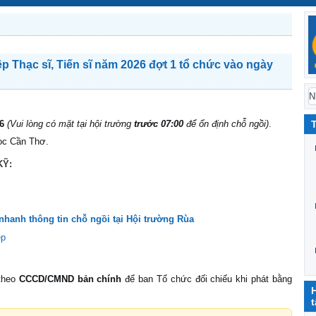
p Thạc sĩ, Tiến sĩ năm 2026 đợt 1 tổ chức vào ngày
6
(Vui lòng có mặt tại hội trường
trước 07:00
để ổn định chỗ ngồi)
.
ọc Cần Thơ.
KỸ:
nhanh thông tin chỗ ngồi tại Hội trường Rùa
ệp
 theo
CCCD/CMND bản chính
để ban Tổ chức đối chiếu khi phát bằng