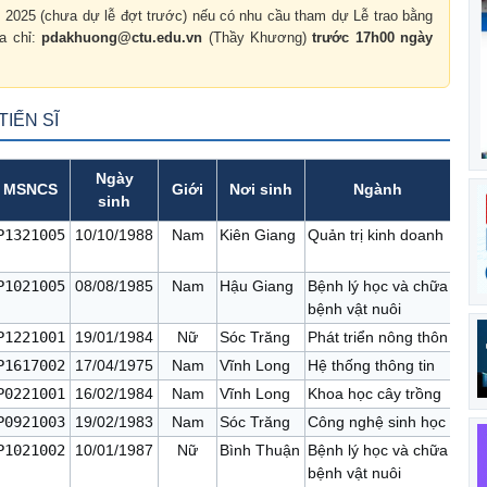
m 2025 (chưa dự lễ đợt trước) nếu có nhu cầu tham dự Lễ trao bằng
ịa chỉ:
pdakhuong@ctu.edu.vn
(Thầy Khương)
trước 17h00 ngày
IẾN SĨ
Ngày
MSNCS
Giới
Nơi sinh
Ngành
sinh
P1321005
10/10/1988
Nam
Kiên Giang
Quản trị kinh doanh
P1021005
08/08/1985
Nam
Hậu Giang
Bệnh lý học và chữa
bệnh vật nuôi
P1221001
19/01/1984
Nữ
Sóc Trăng
Phát triển nông thôn
P1617002
17/04/1975
Nam
Vĩnh Long
Hệ thống thông tin
P0221001
16/02/1984
Nam
Vĩnh Long
Khoa học cây trồng
P0921003
19/02/1983
Nam
Sóc Trăng
Công nghệ sinh học
P1021002
10/01/1987
Nữ
Bình Thuận
Bệnh lý học và chữa
bệnh vật nuôi