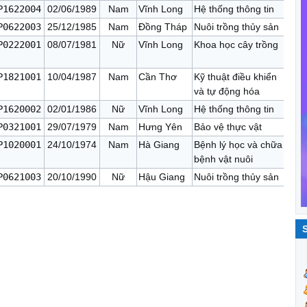
P1622004
02/06/1989
Nam
Vĩnh Long
Hệ thống thông tin
P0622003
25/12/1985
Nam
Đồng Tháp
Nuôi trồng thủy sản
P0222001
08/07/1981
Nữ
Vĩnh Long
Khoa học cây trồng
P1821001
10/04/1987
Nam
Cần Thơ
Kỹ thuật điều khiển
và tự động hóa
P1620002
02/01/1986
Nữ
Vĩnh Long
Hệ thống thông tin
P0321001
29/07/1979
Nam
Hưng Yên
Bảo vệ thực vật
P1020001
24/10/1974
Nam
Hà Giang
Bệnh lý học và chữa
bệnh vật nuôi
P0621003
20/10/1990
Nữ
Hậu Giang
Nuôi trồng thủy sản
S