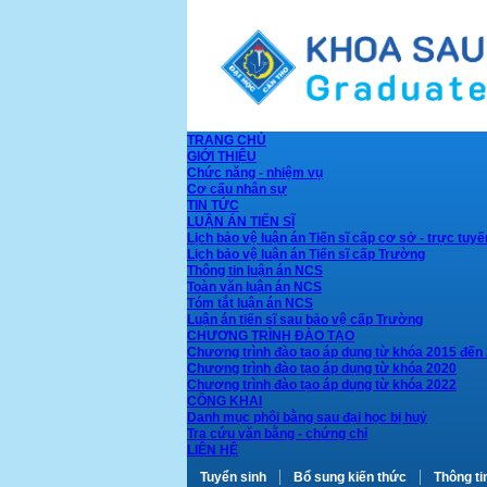
TRANG CHỦ
GIỚI THIỆU
Chức năng - nhiệm vụ
Cơ cấu nhân sự
TIN TỨC
LUẬN ÁN TIẾN SĨ
Lịch bảo vệ luận án Tiến sĩ cấp cơ sở - trực tuyế
Lịch bảo vệ luận án Tiến sĩ cấp Trường
Thông tin luận án NCS
Toàn văn luận án NCS
Tóm tắt luận án NCS
Luận án tiến sĩ sau bảo vệ cấp Trường
CHƯƠNG TRÌNH ĐÀO TẠO
Chương trình đào tạo áp dụng từ khóa 2015 đến
Chương trình đào tạo áp dụng từ khóa 2020
Chương trình đào tạo áp dụng từ khóa 2022
CÔNG KHAI
Danh mục phôi bằng sau đại học bị huỷ
Tra cứu văn bằng - chứng chỉ
LIÊN HỆ
Tuyển sinh
Bổ sung kiến thức
Thông ti