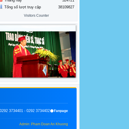
Tháng này
324721
Tổng số lượt truy cập
38109827
Visitors Counter
0292 3734401 - 0292 3734402
Fanpage
Admin: Pham Doan An Khuong