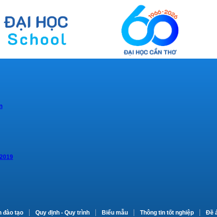
n
 2019
n đào tạo
Quy định - Quy trình
Biểu mẫu
Thông tin tốt nghiệp
Đề 