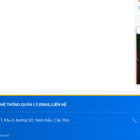
HỆ THỐNG QUẢN LÝ
EMAIL
LIÊN HỆ
|
|
|
, Khu II, đường 3/2, Ninh Kiều, Cần Thơ.
served.