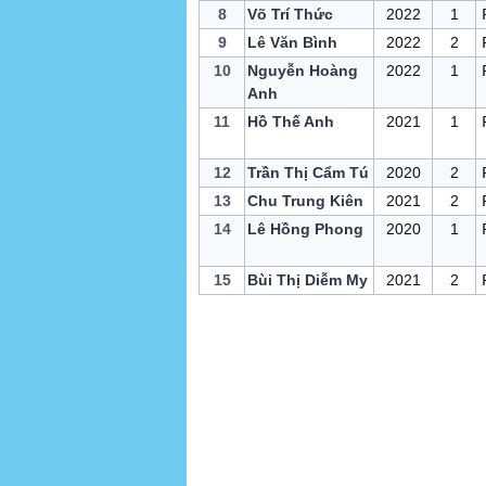
8
Võ Trí Thức
2022
1
9
Lê Văn Bình
2022
2
10
Nguyễn Hoàng
2022
1
Anh
11
Hồ Thế Anh
2021
1
12
Trần Thị Cẩm Tú
2020
2
13
Chu Trung Kiên
2021
2
14
Lê Hồng Phong
2020
1
15
Bùi Thị Diễm My
2021
2