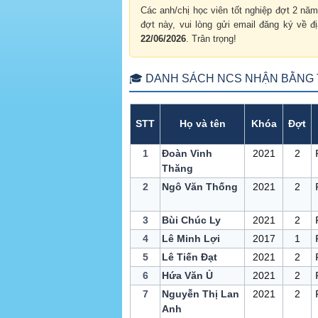
Các anh/chị học viên tốt nghiệp đợt 2 nă
đợt này, vui lòng gửi email đăng ký về đ
22/06/2026
. Trân trọng!
🎓 DANH SÁCH NCS NHẬN BẰNG T
STT
Họ và tên
Khóa
Đợt
1
Đoàn Vinh
2021
2
Thăng
2
Ngô Văn Thống
2021
2
3
Bùi Chúc Ly
2021
2
4
Lê Minh Lợi
2017
1
5
Lê Tiến Đạt
2021
2
6
Hứa Văn Ủ
2021
2
7
Nguyễn Thị Lan
2021
2
Anh