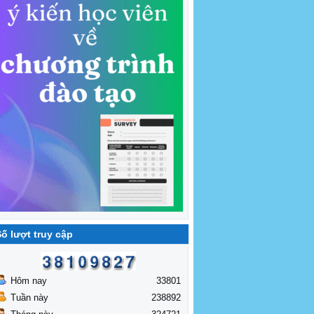
ố lượt truy cập
Hôm nay
33801
Tuần này
238892