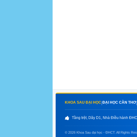
KHOA SAU ĐẠI HỌC
ĐẠI HỌC CẦN THƠ
|
Tầng trệt, Dãy D1, Nhà Điều hành ĐHCT
© 2026 Khoa Sau đại học - ĐHCT. All Rights Re