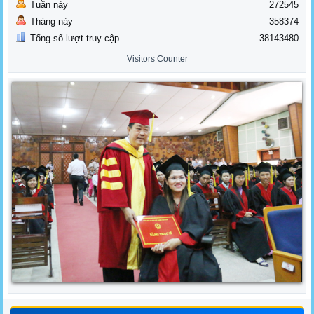
Tuần này
272545
Tháng này
358374
Tổng số lượt truy cập
38143480
Visitors Counter