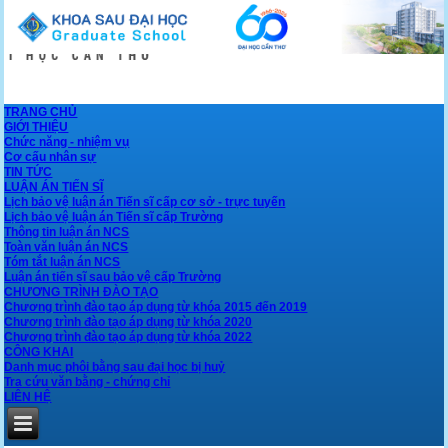
TRANG CHỦ
GIỚI THIỆU
Chức năng - nhiệm vụ
Cơ cấu nhân sự
TIN TỨC
LUẬN ÁN TIẾN SĨ
Lịch bảo vệ luận án Tiến sĩ cấp cơ sở - trực tuyến
Lịch bảo vệ luận án Tiến sĩ cấp Trường
Thông tin luận án NCS
Toàn văn luận án NCS
Tóm tắt luận án NCS
Luận án tiến sĩ sau bảo vệ cấp Trường
CHƯƠNG TRÌNH ĐÀO TẠO
Chương trình đào tạo áp dụng từ khóa 2015 đến 2019
Chương trình đào tạo áp dụng từ khóa 2020
Chương trình đào tạo áp dụng từ khóa 2022
CÔNG KHAI
Danh mục phôi bằng sau đại học bị huỷ
Tra cứu văn bằng - chứng chỉ
LIÊN HỆ