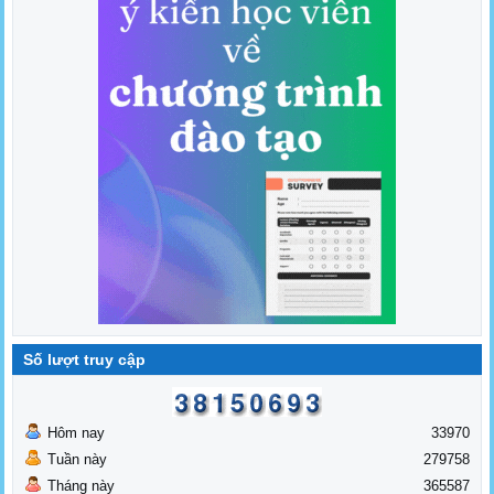
Số lượt truy cập
Hôm nay
33970
Tuần này
279758
Tháng này
365587