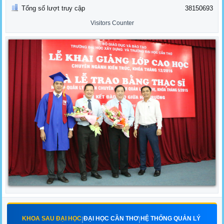
Tổng số lượt truy cập
38150693
Visitors Counter
KHOA SAU ĐẠI HỌC
ĐẠI HỌC CẦN THƠ
HỆ THỐNG QUẢN LÝ
|
|