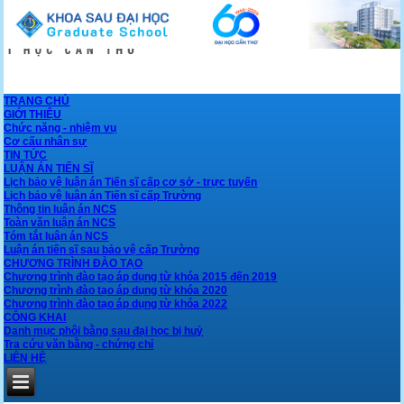
TRANG CHỦ
GIỚI THIỆU
Chức năng - nhiệm vụ
Cơ cấu nhân sự
TIN TỨC
LUẬN ÁN TIẾN SĨ
Lịch bảo vệ luận án Tiến sĩ cấp cơ sở - trực tuyến
Lịch bảo vệ luận án Tiến sĩ cấp Trường
Thông tin luận án NCS
Toàn văn luận án NCS
Tóm tắt luận án NCS
Luận án tiến sĩ sau bảo vệ cấp Trường
CHƯƠNG TRÌNH ĐÀO TẠO
Chương trình đào tạo áp dụng từ khóa 2015 đến 2019
Chương trình đào tạo áp dụng từ khóa 2020
Chương trình đào tạo áp dụng từ khóa 2022
CÔNG KHAI
Danh mục phôi bằng sau đại học bị huỷ
Tra cứu văn bằng - chứng chỉ
LIÊN HỆ