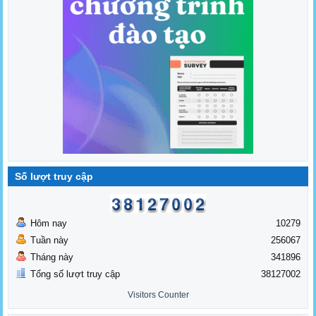
Số lượt truy cập
Hôm nay
10279
Tuần này
256067
Tháng này
341896
Tổng số lượt truy cập
38127002
Visitors Counter