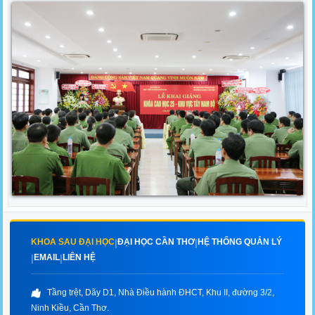
KHOA SAU ĐẠI HỌC
ĐẠI HỌC CẦN THƠ
HỆ THỐNG QUẢN LÝ
|
|
EMAIL
LIÊN HỆ
|
|
Tầng trệt, Dãy D1, Nhà Điều hành ĐHCT, Khu II, đường 3/2,
Ninh Kiều, Cần Thơ.