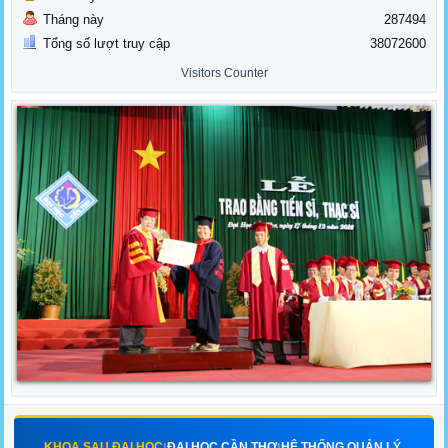
Tháng này
287494
Tổng số lượt truy cập
38072600
Visitors Counter
KHOA SAU ĐẠI HỌC
ĐẠI HỌC CẦN THƠ
HỆ THỐNG QUẢN LÝ