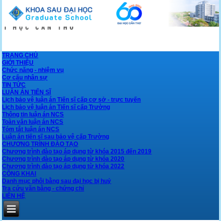
TRANG CHỦ
GIỚI THIỆU
Chức năng - nhiệm vụ
Cơ cấu nhân sự
TIN TỨC
LUẬN ÁN TIẾN SĨ
Lịch bảo vệ luận án Tiến sĩ cấp cơ sở - trực tuyến
Lịch bảo vệ luận án Tiến sĩ cấp Trường
Thông tin luận án NCS
Toàn văn luận án NCS
Tóm tắt luận án NCS
Luận án tiến sĩ sau bảo vệ cấp Trường
CHƯƠNG TRÌNH ĐÀO TẠO
Chương trình đào tạo áp dụng từ khóa 2015 đến 2019
Chương trình đào tạo áp dụng từ khóa 2020
Chương trình đào tạo áp dụng từ khóa 2022
CÔNG KHAI
Danh mục phôi bằng sau đại học bị huỷ
Tra cứu văn bằng - chứng chỉ
LIÊN HỆ