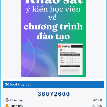
Số lượt truy cập
Hôm nay
42360
Tuần này
201665