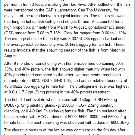
per month from 3 locations along the Hau River. After collection, the fish
were transported to the CAF’s Laboratory, Can Tho University, for
analysis of the reproductive biological indicators. The results showed
that long barbel catfish with gonad stages III and IV accounted for a
high proportion, primarily from March to August, gonadosomatic index
(GSI) ranged from 5.08 to 7.16%. Clark fat ranged from 0.60 to 1.12%.
The average absolute fecundity was 6,007±4,484 eggs/individual and
the average relative fecundity was 161±71 eggs/g female fish. These
results indicate that the spawning season of the fish is from March to
August.
After 9 months of conditioning with home made feed containing 30%,
35%, and 40% protein, the fish showed higher maturity when fed with
40% protein feed compared to the other two treatments, reaching a
maturity rate of 60%, GSI 2.68±0.19%, and actual relative fecundity of
48,640±22,355 eggs/kg female fish. The vitellogenine level was highest
at 9.6 ± 1.7 (µgALP/mg protein) in the 40% protein treatment.
The fish did not ovulate when injected with 150µg LH-RHa+20mg
DOM/kg, 5mg pituitary gland/kg, 2500UI HCG+ 2.5mg pituitary
gland/kg, or 0.4-0.6ml Ovaprim/kg female fish. The fish ovulated after
being injected with HCG at doses of 5000, 5500, 6000, and 6500UI/kg
female fish. The best spawning was observed with a dose of 6000UI/kg.
The digestive system of the larvae was complete on the 9th day after