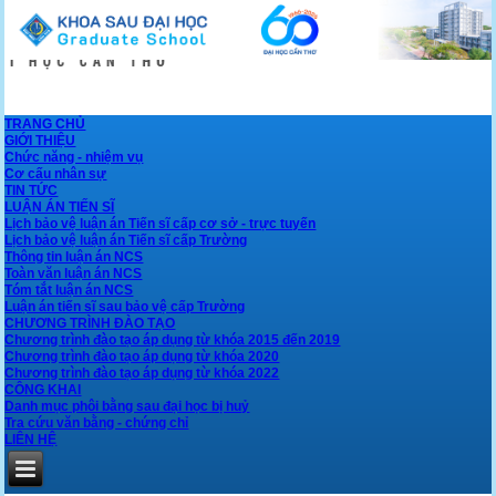
TRANG CHỦ
GIỚI THIỆU
Chức năng - nhiệm vụ
Cơ cấu nhân sự
TIN TỨC
LUẬN ÁN TIẾN SĨ
Lịch bảo vệ luận án Tiến sĩ cấp cơ sở - trực tuyến
Lịch bảo vệ luận án Tiến sĩ cấp Trường
Thông tin luận án NCS
Toàn văn luận án NCS
Tóm tắt luận án NCS
Luận án tiến sĩ sau bảo vệ cấp Trường
CHƯƠNG TRÌNH ĐÀO TẠO
Chương trình đào tạo áp dụng từ khóa 2015 đến 2019
Chương trình đào tạo áp dụng từ khóa 2020
Chương trình đào tạo áp dụng từ khóa 2022
CÔNG KHAI
Danh mục phôi bằng sau đại học bị huỷ
Tra cứu văn bằng - chứng chỉ
LIÊN HỆ