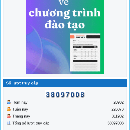
Số lượt truy cập
Hôm nay
20982
Tuần này
226073
Tháng này
311902
Tổng số lượt truy cập
38097008