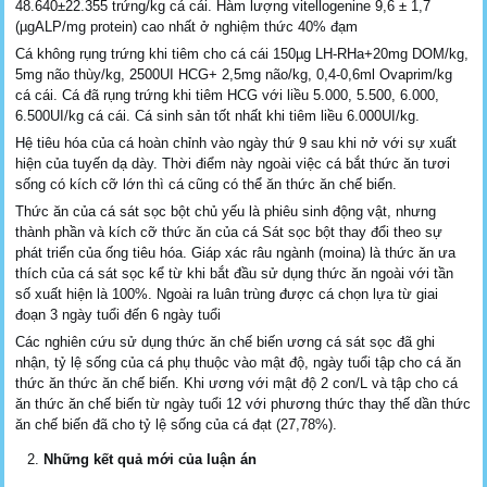
48.640±22.355 trứng/kg cá cái. Hàm lượng vitellogenine 9,6 ± 1,7
(µgALP/mg protein) cao nhất ở nghiệm thức 40% đạm
Cá không rụng trứng khi tiêm cho cá cái 150µg LH-RHa+20mg DOM/kg,
5mg não thùy/kg, 2500UI HCG+ 2,5mg não/kg, 0,4-0,6ml Ovaprim/kg
cá cái. Cá đã rụng trứng khi tiêm HCG với liều 5.000, 5.500, 6.000,
6.500UI/kg cá cái. Cá sinh sản tốt nhất khi tiêm liều 6.000UI/kg.
Hệ tiêu hóa của cá hoàn chỉnh vào ngày thứ 9 sau khi nở với sự xuất
hiện của tuyến dạ dày. Thời điểm này ngoài việc cá bắt thức ăn tươi
sống có kích cỡ lớn thì cá cũng có thể ăn thức ăn chế biến.
Thức ăn của cá sát sọc bột chủ yếu là phiêu sinh động vật, nhưng
thành phần và kích cỡ thức ăn của cá Sát sọc bột thay đổi theo sự
phát triển của ống tiêu hóa. Giáp xác râu ngành (moina) là thức ăn ưa
thích của cá sát sọc kể từ khi bắt đầu sử dụng thức ăn ngoài với tần
số xuất hiện là 100%. Ngoài ra luân trùng được cá chọn lựa từ giai
đoạn 3 ngày tuổi đến 6 ngày tuổi
Các nghiên cứu sử dụng thức ăn chế biến ương cá sát sọc đã ghi
nhận, tỷ lệ sống của cá phụ thuộc vào mật độ, ngày tuổi tập cho cá ăn
thức ăn thức ăn chế biến. Khi ương với mật độ 2 con/L và tập cho cá
ăn thức ăn chế biến từ ngày tuổi 12 với phương thức thay thế dần thức
ăn chế biến đã cho tỷ lệ sống của cá đạt (27,78%).
Những kết quả mới của luận án