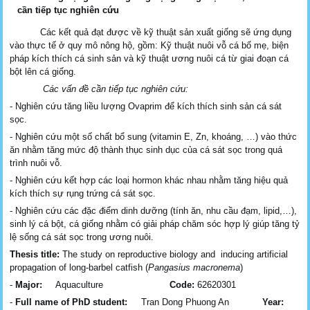
cần tiếp tục nghiên cứu
Các kết quả đạt được về kỹ thuật sản xuất giống sẽ ứng dụng
vào thực tế ở quy mô nông hộ, gồm: Kỹ thuật nuôi vỗ cá bố mẹ, biện
pháp kích thích cá sinh sản và kỹ thuật ương nuôi cá từ giai đoạn cá
bột lên cá giống.
Các vấn đề cần tiếp tục nghiên cứu:
- Nghiên cứu tăng liều lượng Ovaprim để kích thích sinh sản cá sát
sọc.
- Nghiên cứu một số chất bổ sung (vitamin E, Zn, khoáng, …) vào thức
ăn nhằm tăng mức độ thành thục sinh dục của cá sát sọc trong quá
trình nuôi vỗ.
- Nghiên cứu kết hợp các loại hormon khác nhau nhằm tăng hiệu quả
kích thích sự rụng trứng cá sát sọc.
- Nghiên cứu các đặc điểm dinh dưỡng (tính ăn, nhu cầu đạm, lipid,…),
sinh lý cá bột, cá giống nhằm có giải pháp chăm sóc hợp lý giúp tăng tỷ
lệ sống cá sát sọc trong ương nuôi.
Thesis title:
The study on reproductive biology and inducing artificial
propagation of long-barbel catfish (
Pangasius macronema
)
-
Major:
Aquaculture
Code:
62620301
-
Full name of
PhD student
:
Tran Dong Phuong An
Year: