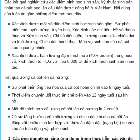
Các kết quả nghiên cứu đặc điểm sinh học sinh sản, kỹ thuật sinh sản
nhân tạo cá sát sọc lần đầu tiên được công bố ở Việt Nam. Nội dung
của luận án gồm những điểm mới sau đây:
Xác định được một số đặc điểm sinh học sinh sản gồm: Sự phát
triển của tuyến trứng, tuyến tinh; Xác định các chỉ tiêu: Hệ số thành
thục và Sức sinh sản, Chỉ số điều kiện, Tương quan giữa chiều dài
và khối lượng; Chiều dài thành thục. Mùa vụ sinh sản của cá sát
sọc ngoài tự nhiên.
Xác định được hàm lượng đạm thích hợp (40% protein) trong nuôi
vỗ, kích thích tố HCG với liều 6.000 UI để kích thích sinh sản nhân
tạo.
Kết quả ương cá bột lên cá hương:
Sự phát triển ống tiêu hóa của cá bột hoàn chỉnh vào 9 ngày tuổi.
Thời điểm chuyển đổi thức ăn chế biến vào 12 ngày tuổi sau khi
nở.
Mật độ thích hợp để ương cá bột lên cá hương là 2 con/lít.
Có sự tăng trưởng về khối lượng và chiều dài khi cho cá bột ăn
động vật phiêu sinh kết hợp với thức ăn đậm đặc (dạng bột) so với
cho ăn toàn động vật phiêu sinh
Các ứng dụng/khả năng ứng dụng trong thực tiễn, các vấn đề