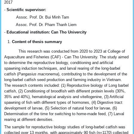
2017
-
Scientific supervisor:
Assoc. Prof. Dr. Bui Minh Tam
Assoc. Prof. Dr. Pham Thanh Liem
-
Educational institution: Can Tho Univercity
Content of thesis summary
This research was conducted from 2020 to 2023 at College of
Aquaculture and Fisheries (CAF) - Can Tho University. The study aimed
to determine the reproductive biology, conditioning and artificial
spawning induction techniques, and larval rearing of the long-barbel
catfish (
Pangasius macronema
), contributing to the development of the
long-barbel catfish seed production and farming industry in Vietnam.
The research contents included: (1) Reproductive biology of Long barbel
catfish, (2) Conditioning of broodfish with different protein levels (30%,
35% and 40%), hematological analysis and vitellogenine, (3) Artificial
spawning of fish with different types of hormones, (4) Digestive tract
development of larvae, (5) Selection of natural food for larvae, (6)
Determination of the time for switching to home-made feed, (7) Larval
rearing at different densities.
The sample for reproductive biology studies of long-barbel catfish was
collected over 13 months, with approximately 90 fish (n=1170) collected