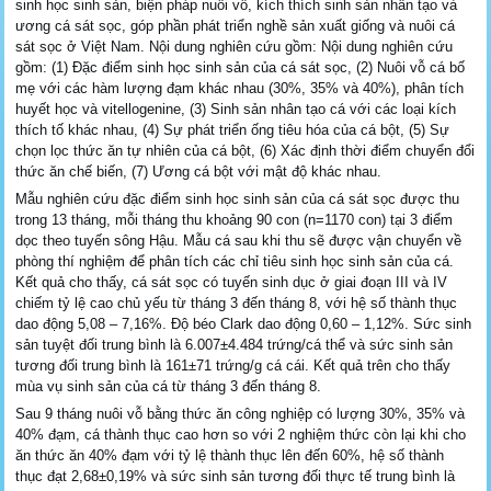
sinh học sinh sản, biện pháp nuôi vỗ, kích thích sinh sản nhân tạo và
ương cá sát sọc, góp phần phát triển nghề sản xuất giống và nuôi cá
sát sọc ở Việt Nam. Nội dung nghiên cứu gồm: Nội dung nghiên cứu
gồm: (1) Đặc điểm sinh học sinh sản của cá sát sọc, (2) Nuôi vỗ cá bố
mẹ với các hàm lượng đạm khác nhau (30%, 35% và 40%), phân tích
huyết học và vitellogenine, (3) Sinh sản nhân tạo cá với các loại kích
thích tố khác nhau, (4) Sự phát triển ống tiêu hóa của cá bột, (5) Sự
chọn lọc thức ăn tự nhiên của cá bột, (6) Xác định thời điểm chuyển đổi
thức ăn chế biến, (7) Ương cá bột với mật độ khác nhau.
Mẫu nghiên cứu đặc điểm sinh học sinh sản của cá sát sọc được thu
trong 13 tháng, mỗi tháng thu khoảng 90 con (n=1170 con) tại 3 điểm
dọc theo tuyến sông Hậu. Mẫu cá sau khi thu sẽ được vận chuyển về
phòng thí nghiệm để phân tích các chỉ tiêu sinh học sinh sản của cá.
Kết quả cho thấy, cá sát sọc có tuyến sinh dục ở giai đoạn III và IV
chiếm tỷ lệ cao chủ yếu từ tháng 3 đến tháng 8, với hệ số thành thục
dao động 5,08 – 7,16%. Độ béo Clark dao động 0,60 – 1,12%. Sức sinh
sản tuyệt đối trung bình là 6.007±4.484 trứng/cá thể và sức sinh sản
tương đối trung bình là 161±71 trứng/g cá cái. Kết quả trên cho thấy
mùa vụ sinh sản của cá từ tháng 3 đến tháng 8.
Sau 9 tháng nuôi vỗ bằng thức ăn công nghiệp có lượng 30%, 35% và
40% đạm, cá thành thục cao hơn so với 2 nghiệm thức còn lại khi cho
ăn thức ăn 40% đạm với tỷ lệ thành thục lên đến 60%, hệ số thành
thục đạt 2,68±0,19% và sức sinh sản tương đối thực tế trung bình là