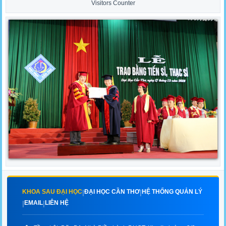
Visitors Counter
KHOA SAU ĐẠI HỌC
ĐẠI HỌC CẦN THƠ
HỆ THỐNG QUẢN LÝ
|
|
EMAIL
LIÊN HỆ
|
|