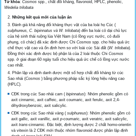
Từ khóa
:
Cosmos
spp., chất đối kháng, flavonoid, HPLC, phenolic,
Wedelia trilobata
Những kết quả mới của luận án
Đánh giá khả năng đối kháng thực vật của ba loài họ Cúc (
sulphureus, C. bipinnatus và W. trilobata
) đến ba loài cỏ dại chủ lực
của hệ sinh thái ruộng lúa Việt Nam (cỏ lồng vực nước, cỏ đuôi
phụng, cỏ chác) đã xác định được Chi
Cosmos
spp. cho hiệu quả ức
chế thực vật cao và ổn định hơn so với loài cúc Sài đất (
W. trilobata
).
Đồng thời xác định được bộ phận lá của 2 loài thuộc Chi
Cosmos
spp. ở giai đoạn 60 ngày tuổi cho hiệu quả ức chế cỏ lồng vực nước
cao nhất.
Phân lập và định danh được một số hợp chất đối kháng từ cúc
Sao nhái (
Cosmos
) bằng phương pháp sắc ký lỏng hiệu năng cao
(HPLC).
CĐK trong cúc Sao nhái cam (
bipinnatus
): Nhóm phenolic gồm có
axit cinnamic, axit caffeic, axit coumaric, axit ferulic, axit 2,4-
dihydroxybenzoic, axit salicylic.
CĐK trong cúc Sao nhái vàng (
sulphureus
): Nhóm phenolic gồm có
axit gallic, axit vanillic, axit
p
-coumaric, axit veratric, axit salicylic,
axit
trans
-cinnamic. Đặc biệt, định lượng được 2 chất homo-orientin
và vitexin là 2 CĐK mới thuộc nhóm flavonoid được phân lập định