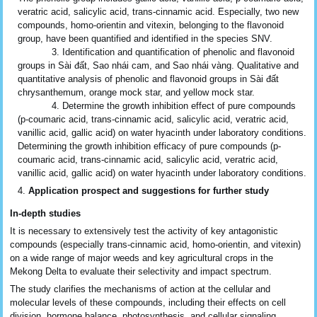
veratric acid, salicylic acid, trans-cinnamic acid. Especially, two new
compounds, homo-orientin and vitexin, belonging to the flavonoid
group, have been quantified and identified in the species SNV.
3. Identification and quantification of phenolic and flavonoid
groups in Sài đất, Sao nhái cam, and Sao nhái vàng. Qualitative and
quantitative analysis of phenolic and flavonoid groups in Sài đất
chrysanthemum, orange mock star, and yellow mock star.
4. Determine the growth inhibition effect of pure compounds
(p-coumaric acid, trans-cinnamic acid, salicylic acid, veratric acid,
vanillic acid, gallic acid) on water hyacinth under laboratory conditions.
Determining the growth inhibition efficacy of pure compounds (p-
coumaric acid, trans-cinnamic acid, salicylic acid, veratric acid,
vanillic acid, gallic acid) on water hyacinth under laboratory conditions.
Application prospect and suggestions for further study
In-depth studies
It is necessary to extensively test the activity of key antagonistic
compounds (especially trans-cinnamic acid, homo-orientin, and vitexin)
on a wide range of major weeds and key agricultural crops in the
Mekong Delta to evaluate their selectivity and impact spectrum.
The study clarifies the mechanisms of action at the cellular and
molecular levels of these compounds, including their effects on cell
division, hormone balance, photosynthesis, and cellular signaling