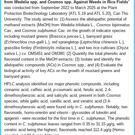
from
Wedelia
spp. and
Cosmos
spp. Against Weeds in Rice Fields
"
was conducted from September 2022 to March 2025 at the Plant
Protection Biotechnology Laboratory (ATL 5.19 and ATL 5.20), Can Tho
University. The study aimed to: (1) Assess the allelopathic potential of
methanol extracts (MeOH) from
Wedelia trilobata
L.,
Cosmos bipinnatus
Cav., and
Cosmos sulphureus
Cav. on the growth of indicator species
including mustard greens (
Brassica juncea
L.), barnyard grass
(
Echinochloa crus-galli
L.), red sprangletop (
Leptochloa chinensis
L.),
grasslike fimbry (
Fimbristylis miliacea
L.), and two rice cultivars (
Oryza
sativa
L.) cv. OM5451 and OM380; (2) Quantify the total phenolic and
flavonoid content in the MeOH extracts; (3) Isolate and identify the
allelopathic compounds (ACs) in
Cosmos
spp.; and (4) Evaluate the
biological activity of key ACs on the growth of mustard greens and
barnyard grass.
HPLC analysis identified six major phenolic compounds, including
cinnamic acid, caffeic acid,
p
-coumaric acid, ferulic acid, 2.4-
dimethoxybenzoic acid, and salicylic acid, present in both
Cosmos
species, while gallic acid, vanillic acid, and veratric acid (3.4-
dimethoxybenzoic acid) were found only in
C. sulphureus
. Notably, two
flavonoids, homo-orientin and vitexin - glycosides of luteolin and
apigenin - were recorded for the first time in
C. sulphureus
. The phenolic
content in
C. sulphureus
leaves ranged from 0.35 to 31.15 µg/g, with
veratric acid being the highest; flavonoids reached 112.4 µg/g (Homo-