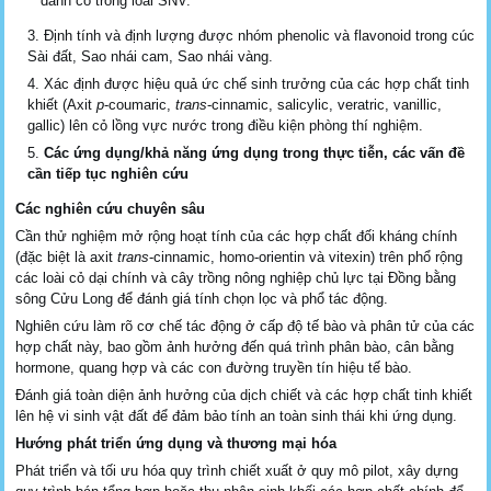
danh có trong loài SNV.
Định tính và định lượng được nhóm phenolic và flavonoid trong cúc
Sài đất, Sao nhái cam, Sao nhái vàng.
Xác định được hiệu quả ức chế sinh trưởng của các hợp chất tinh
khiết (Axit
p
-coumaric,
trans
-cinnamic, salicylic, veratric, vanillic,
gallic) lên cỏ lồng vực nước trong điều kiện phòng thí nghiệm.
Các ứng dụng/khả năng ứng dụng trong thực tiễn, các vấn đề
cần tiếp tục nghiên cứu
Các nghiên cứu chuyên sâu
Cần thử nghiệm mở rộng hoạt tính của các hợp chất đối kháng chính
(đặc biệt là axit
trans
-cinnamic, homo-orientin và vitexin) trên phổ rộng
các loài cỏ dại chính và cây trồng nông nghiệp chủ lực tại Đồng bằng
sông Cửu Long để đánh giá tính chọn lọc và phổ tác động.
Nghiên cứu làm rõ cơ chế tác động ở cấp độ tế bào và phân tử của các
hợp chất này, bao gồm ảnh hưởng đến quá trình phân bào, cân bằng
hormone, quang hợp và các con đường truyền tín hiệu tế bào.
Đánh giá toàn diện ảnh hưởng của dịch chiết và các hợp chất tinh khiết
lên hệ vi sinh vật đất để đảm bảo tính an toàn sinh thái khi ứng dụng.
Hướng phát triển ứng dụng và thương mại hóa
Phát triển và tối ưu hóa quy trình chiết xuất ở quy mô pilot, xây dựng