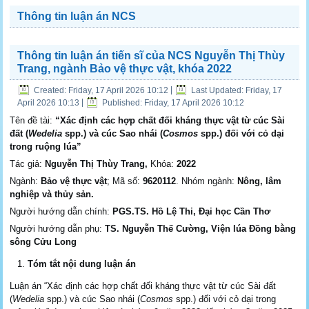
Thông tin luận án NCS
Thông tin luận án tiến sĩ của NCS Nguyễn Thị Thùy
Trang, ngành Bảo vệ thực vật, khóa 2022
Created: Friday, 17 April 2026 10:12
|
Last Updated: Friday, 17
April 2026 10:13
|
Published: Friday, 17 April 2026 10:12
Tên đề tài:
“Xác định các hợp chất đối kháng thực vật từ cúc Sài
đất (
Wedelia
spp.) và cúc Sao nhái (
Cosmos
spp.) đối với cỏ dại
trong ruộng lúa”
Tác giả:
Nguyễn Thị Thùy Trang,
Khóa:
2022
Ngành:
Bảo vệ thực vật
; Mã số:
9620112
. Nhóm ngành:
Nông, lâm
nghiệp và thủy sản.
Người hướng dẫn chính:
PGS.TS. Hồ Lệ Thi, Đại học Cần Thơ
Người hướng dẫn phụ:
TS. Nguyễn Thế Cường, Viện lúa Đồng bằng
sông Cửu Long
Tóm tắt nội dung luận án
Luận án “Xác định các hợp chất đối kháng thực vật từ cúc Sài đất
(
Wedelia
spp.) và cúc Sao nhái (
Cosmos
spp.) đối với cỏ dại trong