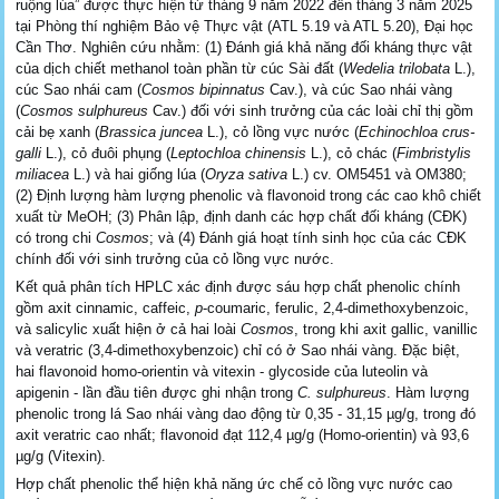
ruộng lúa” được thực hiện từ tháng 9 năm 2022 đến tháng 3 năm 2025
tại Phòng thí nghiệm Bảo vệ Thực vật (ATL 5.19 và ATL 5.20), Đại học
Cần Thơ. Nghiên cứu nhằm: (1) Đánh giá khả năng đối kháng thực vật
của dịch chiết methanol toàn phần từ cúc Sài đất (
Wedelia trilobata
L.),
cúc Sao nhái cam (
Cosmos bipinnatus
Cav.), và cúc Sao nhái vàng
(
Cosmos sulphureus
Cav.) đối với sinh trưởng của các loài chỉ thị gồm
cải bẹ xanh (
Brassica juncea
L.), cỏ lồng vực nước (
Echinochloa crus-
galli
L.), cỏ đuôi phụng (
Leptochloa chinensis
L.), cỏ chác (
Fimbristylis
miliacea
L.) và hai giống lúa (
Oryza sativa
L.) cv. OM5451 và OM380;
(2) Định lượng hàm lượng phenolic và flavonoid trong các cao khô chiết
xuất từ MeOH; (3) Phân lập, định danh các hợp chất đối kháng (CĐK)
có trong chi
Cosmos
; và (4) Đánh giá hoạt tính sinh học của các CĐK
chính đối với sinh trưởng của cỏ lồng vực nước.
Kết quả phân tích HPLC xác định được sáu hợp chất phenolic chính
gồm axit cinnamic, caffeic,
p
-coumaric, ferulic, 2,4-dimethoxybenzoic,
và salicylic xuất hiện ở cả hai loài
Cosmos
, trong khi axit gallic, vanillic
và veratric (3,4-dimethoxybenzoic) chỉ có ở Sao nhái vàng. Đặc biệt,
hai flavonoid homo-orientin và vitexin - glycoside của luteolin và
apigenin - lần đầu tiên được ghi nhận trong
C. sulphureus
. Hàm lượng
phenolic trong lá Sao nhái vàng dao động từ 0,35 - 31,15 µg/g, trong đó
axit veratric cao nhất; flavonoid đạt 112,4 µg/g (Homo-orientin) và 93,6
µg/g (Vitexin).
Hợp chất phenolic thể hiện khả năng ức chế cỏ lồng vực nước cao