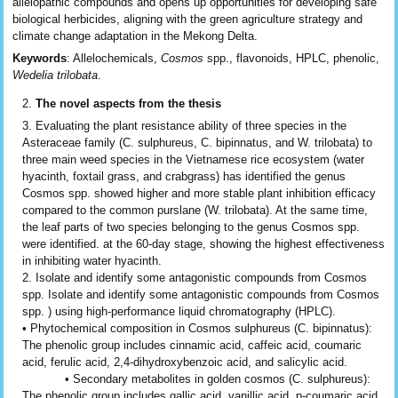
allelopathic compounds and opens up opportunities for developing safe
biological herbicides, aligning with the green agriculture strategy and
climate change adaptation in the Mekong Delta.
Keywords
: Allelochemicals,
Cosmos
spp., flavonoids, HPLC, phenolic,
Wedelia trilobata
.
The novel aspects from the thesis
Evaluating the plant resistance ability of three species in the
Asteraceae family (C. sulphureus, C. bipinnatus, and W. trilobata) to
three main weed species in the Vietnamese rice ecosystem (water
hyacinth, foxtail grass, and crabgrass) has identified the genus
Cosmos spp. showed higher and more stable plant inhibition efficacy
compared to the common purslane (W. trilobata). At the same time,
the leaf parts of two species belonging to the genus Cosmos spp.
were identified. at the 60-day stage, showing the highest effectiveness
in inhibiting water hyacinth.
2. Isolate and identify some antagonistic compounds from Cosmos
spp. Isolate and identify some antagonistic compounds from Cosmos
spp. ) using high-performance liquid chromatography (HPLC).
• Phytochemical composition in Cosmos sulphureus (C. bipinnatus):
The phenolic group includes cinnamic acid, caffeic acid, coumaric
acid, ferulic acid, 2,4-dihydroxybenzoic acid, and salicylic acid.
• Secondary metabolites in golden cosmos (C. sulphureus):
The phenolic group includes gallic acid, vanillic acid, p-coumaric acid,