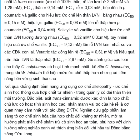
nhất là
trans
-cinnamic (ức chế 100% thân, rễ lần lượt ở 2,56 mM và
1,28 mM), EC
thân = 0,14 mM, EC
rễ = 0,03 mM; tiếp đến là
p
-
50
50
coumaric và gallic cho hiệu lực ức chế lên thân LVN, bằng nhau (EC
50
= 0,15 mM), hiệu lực gallic (EC
= 0,08 mM) lên rễ thấp hơn
p
-
50
coumaric (EC
= 0,04 mM). Salicylic và vanillic cho hiệu lực ức chế
50
thân LVN tương đương nhau (EC
= 0,32 mM/ 0,31mM), tuy nhiên
50
hiệu quả ức chế vanillic (EC
= 9,13 mM) lên rễ LVN kém nhất so với
50
các CĐK còn lại. Veratric tác động lên rễ (EC
= 0,61 mM) và hiệu quả
50
trên thân LVN là thấp nhất (EC
= 2,87 mM). So sánh giữa các loài
50
cho thấy
C. sulphureus
có hoạt tính mạnh nhất, kế đến
C. bipinnatus
,
trong khi
W. trilobata
thể hiện mức ức chế thấp hơn nhưng có tiềm
năng bền vững sinh thái cao.
Kết quả khẳng định tiềm năng ứng dụng cơ chế allelopathy - ức chế
sinh học thông qua hợp chất tự nhiên - trong quản lý cỏ dại thân thiện
môi trường. Đặc biệt, axit
trans
-cinnamic được xác định là hợp chất
chủ lực có hoạt tính sinh học cao, nhấn mạnh vai trò của hệ rễ là cơ
quan nhạy cảm nhất với tác động ĐKTV. Nghiên cứu góp phần làm
sáng tỏ cơ chế sinh hóa của hợp chất đối kháng tự nhiên, mở ra
hướng phát triển chế phẩm trừ cỏ sinh học an toàn, phù hợp với định
hướng nông nghiệp xanh và thích ứng biến đổi khí hậu tại Đồng bằng
sông Cửu Long.