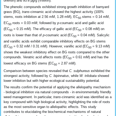
orientin) and 93.6 µg/g (Vitexin).
The phenolic compounds exhibited strong growth inhibition of barnyard
grass (BG),
trans
-cinnamic acid showed the highest activity (100%
stems, roots inhibition at 2.56 mM, 1.28 mM), EC
stems = 0.14 mM,
50
EC
roots = 0.03 mM; followed by
p
-coumaric acid and gallic acid
50
(EC
= 0.15 mM). The efficacy of gallic acid (EC
= 0.08 mM) on
50
50
roots is lower than that of
p
-coumaric acid (EC
= 0.04 mM). Salicylic
50
and vanillic acids exhibit comparable inhibitory effects on BG stems
(EC
= 0.32 mM / 0.31 mM). However, vanillic acid (EC
= 9.13 mM)
50
50
shows the weakest inhibitory effect on BG roots compared to the other
compounds. Veratric acid affects roots (EC
= 0.61 mM) and has the
50
lowest efficacy on BG stems (EC
= 2.87 mM).
50
Comparison between species revealed that
C. sulphureus
exhibited the
strongest activity, followed by
C. bipinnatus
, while
W. trilobata
showed
lower inhibition but with higher ecological sustainability potential.
The results confirm the potential of applying the allelopathy mechanism
- biological inhibition via natural compounds - in environmentally friendly
weed management. In particular,
trans
-cinnamic acid was identified as a
key compound with high biological activity, highlighting the role of roots
as the most sensitive organ to allelopathic effects. This study
contributes to elucidating the biochemical mechanisms of natural