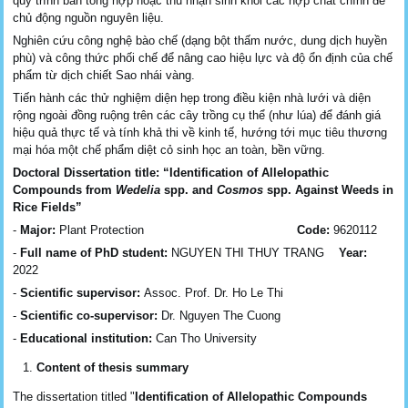
quy trình bán tổng hợp hoặc thu nhận sinh khối các hợp chất chính để
chủ động nguồn nguyên liệu.
Nghiên cứu công nghệ bào chế (dạng bột thấm nước, dung dịch huyền
phù) và công thức phối chế để nâng cao hiệu lực và độ ổn định của chế
phẩm từ dịch chiết Sao nhái vàng.
Tiến hành các thử nghiệm diện hẹp trong điều kiện nhà lưới và diện
rộng ngoài đồng ruộng trên các cây trồng cụ thể (như lúa) để đánh giá
hiệu quả thực tế và tính khả thi về kinh tế, hướng tới mục tiêu thương
mại hóa một chế phẩm diệt cỏ sinh học an toàn, bền vững.
Doctoral Dissertation title:
“Identification of Allelopathic
Compounds from
Wedelia
spp. and
Cosmos
spp. Against Weeds in
Rice Fields”
-
Major:
Plant Protection
Code:
9620112
-
Full name of
PhD student
:
NGUYEN THI THUY TRANG
Year:
2022
-
Scientific supervisor:
Assoc. Prof. Dr. Ho Le Thi
-
Scientific co-supervisor:
Dr. Nguyen The Cuong
-
Educational institution:
Can Tho University
Content of thesis summary
The dissertation titled "
Identification of Allelopathic Compounds