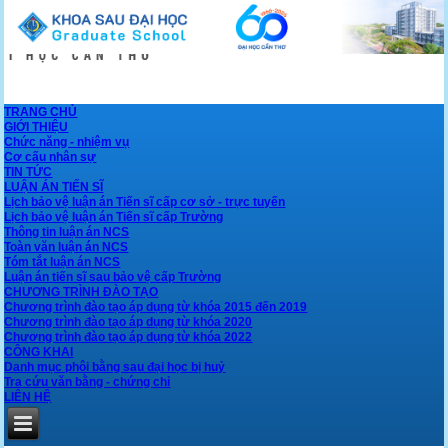
TRANG CHỦ
GIỚI THIỆU
Chức năng - nhiệm vụ
Cơ cấu nhân sự
TIN TỨC
LUẬN ÁN TIẾN SĨ
Lịch bảo vệ luận án Tiến sĩ cấp cơ sở - trực tuyến
Lịch bảo vệ luận án Tiến sĩ cấp Trường
Thông tin luận án NCS
Toàn văn luận án NCS
Tóm tắt luận án NCS
Luận án tiến sĩ sau bảo vệ cấp Trường
CHƯƠNG TRÌNH ĐÀO TẠO
Chương trình đào tạo áp dụng từ khóa 2015 đến 2019
Chương trình đào tạo áp dụng từ khóa 2020
Chương trình đào tạo áp dụng từ khóa 2022
CÔNG KHAI
Danh mục phôi bằng sau đại học bị huỷ
Tra cứu văn bằng - chứng chỉ
LIÊN HỆ