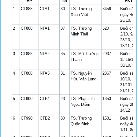
HP
số
HK1 N
1
CT888
CTA1
30
TS. Trương
8456
Buổi sán
Xuân Việt
ngày 4/10
25/10, 1/
2
CT888
NTA1
37
TS. Trương
520
Buổi chi
Minh Thái
2/10, 9/1
23/10, 30
13/11, 27
3
CT888
NTA2
35
TS. Mã Trường
2937
Buổi chi
Thành
15-16/10,
30/10, 5-
4
CT888
NTA3
31
TS. Nguyễn
2367
Buổi sán
Hữu Vân Long
10/10, 17
31/101 7/
21/11, 28
5
CT990
CTB1
23
TS. Phạm Thị
1353
Buổi sán
Ngọc Diễm
ngày 29/1
14/12
6
CT990
CTB2
30
TS. Trương
1531
Buổi sán
Quốc Định
ngày 4/10
1/11, 8/1