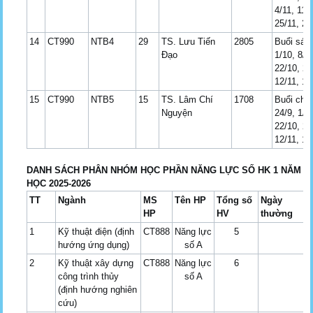
4/11, 11/
25/11, 2/
14
CT990
NTB4
29
TS. Lưu Tiến
2805
Buổi sán
Đạo
1/10, 8/1
22/10, 29
12/11, 19
15
CT990
NTB5
15
TS. Lâm Chí
1708
Buổi chi
Nguyện
24/9, 1/1
22/10, 29
12/11, 19
DANH SÁCH PHÂN NHÓM HỌC PHẦN NĂNG LỰC SỐ HK 1 NĂM
HỌC 2025-2026
TT
Ngành
MS
Tên HP
Tổng số
Ngày
HP
HV
thường
1
Kỹ thuật điện (định
CT888
Năng lực
5
hướng ứng dụng)
số A
2
Kỹ thuật xây dựng
CT888
Năng lực
6
công trình thủy
số A
(định hướng nghiên
cứu)