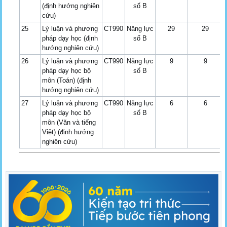
(định hướng nghiên
số B
cứu)
25
Lý luận và phương
CT990
Năng lực
29
29
pháp dạy học (định
số B
hướng nghiên cứu)
26
Lý luận và phương
CT990
Năng lực
9
9
pháp dạy học bộ
số B
môn (Toán) (định
hướng nghiên cứu)
27
Lý luận và phương
CT990
Năng lực
6
6
pháp dạy học bộ
số B
môn (Văn và tiếng
Việt) (định hướng
nghiên cứu)