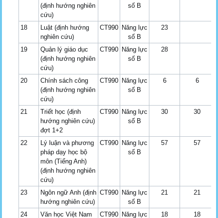
(định hướng nghiên
số B
cứu)
18
Luật (định hướng
CT990
Năng lực
23
nghiên cứu)
số B
19
Quản lý giáo dục
CT990
Năng lực
28
(định hướng nghiên
số B
cứu)
20
Chính sách công
CT990
Năng lực
6
6
(định hướng nghiên
số B
cứu)
21
Triết học (định
CT990
Năng lực
30
30
hướng nghiên cứu)
số B
đợt 1+2
22
Lý luận và phương
CT990
Năng lực
57
57
pháp dạy học bộ
số B
môn (Tiếng Anh)
(định hướng nghiên
cứu)
23
Ngôn ngữ Anh (định
CT990
Năng lực
21
21
hướng nghiên cứu)
số B
24
Văn học Việt Nam
CT990
Năng lực
18
18