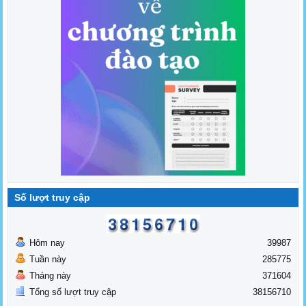
Số lượt truy cập
Hôm nay
39987
Tuần này
285775
Tháng này
371604
Tổng số lượt truy cập
38156710