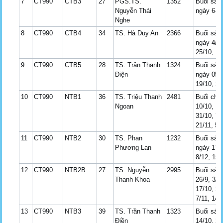
7
CT990
CTB3
27
PGS.TS.
1352
Buổi sán
Nguyễn Thái
ngày 6-7/
Nghe
8
CT990
CTB4
34
TS. Hà Duy An
2366
Buổi sán
ngày 4/10
25/10, 1/
9
CT990
CTB5
28
TS. Trần Thanh
1324
Buổi sán
Điện
ngày 05/1
19/10, 26
10
CT990
NTB1
36
TS. Triệu Thanh
2481
Buổi chi
Ngoan
10/10, 17
31/10, 7/
21/11, 5/
11
CT990
NTB2
30
TS. Phan
1232
Buổi sán
Phương Lan
ngày 17/1
8/12, 15/
12
CT990
NTB2B
27
TS. Nguyễn
2995
Buổi sán
Thanh Khoa
26/9, 3/1
17/10, 24
7/11, 14/
13
CT990
NTB3
39
TS. Trần Thanh
1323
Buổi sán
Điền
14/10, 21