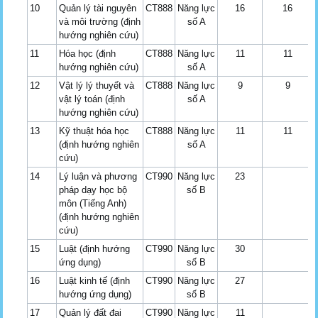
10
Quản lý tài nguyên
CT888
Năng lực
16
16
và môi trường (định
số A
hướng nghiên cứu)
11
Hóa học (định
CT888
Năng lực
11
11
hướng nghiên cứu)
số A
12
Vật lý lý thuyết và
CT888
Năng lực
9
9
vật lý toán (định
số A
hướng nghiên cứu)
13
Kỹ thuật hóa học
CT888
Năng lực
11
11
(định hướng nghiên
số A
cứu)
14
Lý luận và phương
CT990
Năng lực
23
pháp dạy học bộ
số B
môn (Tiếng Anh)
(định hướng nghiên
cứu)
15
Luật (định hướng
CT990
Năng lực
30
ứng dụng)
số B
16
Luật kinh tế (định
CT990
Năng lực
27
hướng ứng dụng)
số B
17
Quản lý đất đai
CT990
Năng lực
11