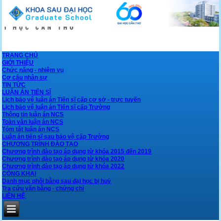
TRANG CHỦ
GIỚI THIỆU
Chức năng - nhiệm vụ
Cơ cấu nhân sự
TIN TỨC
LUẬN ÁN TIẾN SĨ
Lịch bảo vệ luận án Tiến sĩ cấp cơ sở - trực tuyến
Lịch bảo vệ luận án Tiến sĩ cấp Trường
Thông tin luận án NCS
Toàn văn luận án NCS
Tóm tắt luận án NCS
Luận án tiến sĩ sau bảo vệ cấp Trường
CHƯƠNG TRÌNH ĐÀO TẠO
Chương trình đào tạo áp dụng từ khóa 2015 đến 2019
Chương trình đào tạo áp dụng từ khóa 2020
Chương trình đào tạo áp dụng từ khóa 2022
CÔNG KHAI
Danh mục phôi bằng sau đại học bị huỷ
Tra cứu văn bằng - chứng chỉ
LIÊN HỆ