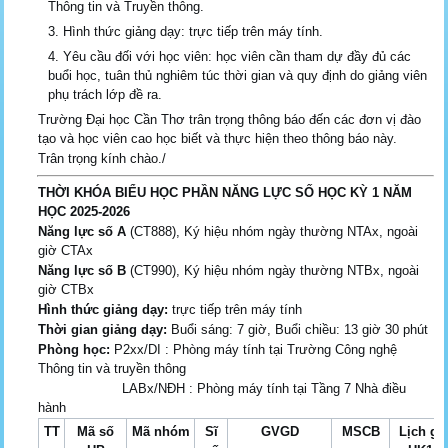
Thông tin và Truyền thông.
Hình thức giảng dạy: trực tiếp trên máy tính.
Yêu cầu đối với học viên: học viên cần tham dự đầy đủ các
buổi học, tuân thủ nghiêm túc thời gian và quy định do giảng viên
phụ trách lớp đề ra.
Trường Đại học Cần Thơ trân trọng thông báo đến các đơn vị đào
tạo và học viên cao học biết và thực hiện theo thông báo này.
Trân trọng kính chào./
THỜI KHÓA BIỂU HỌC PHẦN NĂNG LỰC SỐ HỌC KỲ 1 NĂM
HỌC 2025-2026
Năng lực số A
(CT888), Ký hiệu nhóm ngày thường NTAx, ngoài
giờ CTAx
Năng lực số B
(CT990), Ký hiệu nhóm ngày thường NTBx, ngoài
giờ CTBx
Hình thức giảng dạy:
trực tiếp trên máy tính
Thời gian giảng dạy:
Buổi sáng: 7 giờ, Buổi chiều: 13 giờ 30 phút
Phòng học:
P2xx/DI : Phòng máy tính tại Trường Công nghệ
Thông tin và truyền thông
LABx/NĐH : Phòng máy tính tại Tầng 7 Nhà điều
hành
TT
Mã số
Mã nhóm
Sĩ
GVGD
MSCB
Lịch gi