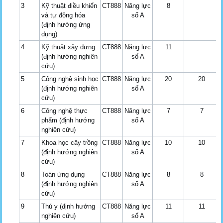
3
Kỹ thuật điều khiển
CT888
Năng lực
8
và tự động hóa
số A
(định hướng ứng
dụng)
4
Kỹ thuật xây dựng
CT888
Năng lực
11
(định hướng nghiên
số A
cứu)
5
Công nghệ sinh học
CT888
Năng lực
20
20
(định hướng nghiên
số A
cứu)
6
Công nghệ thực
CT888
Năng lực
7
7
phẩm (định hướng
số A
nghiên cứu)
7
Khoa học cây trồng
CT888
Năng lực
10
10
(định hướng nghiên
số A
cứu)
8
Toán ứng dụng
CT888
Năng lực
8
8
(định hướng nghiên
số A
cứu)
9
Thú y (định hướng
CT888
Năng lực
11
11
nghiên cứu)
số A