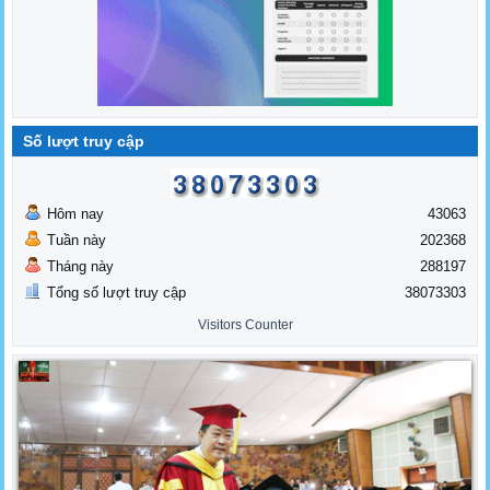
Số lượt truy cập
Hôm nay
43063
Tuần này
202368
Tháng này
288197
Tổng số lượt truy cập
38073303
Visitors Counter