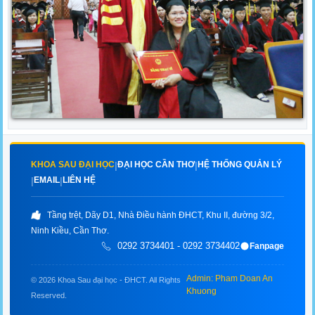
KHOA SAU ĐẠI HỌC
ĐẠI HỌC CẦN THƠ
HỆ THỐNG QUẢN LÝ
|
|
EMAIL
LIÊN HỆ
|
|
Tầng trệt, Dãy D1, Nhà Điều hành ĐHCT, Khu II, đường 3/2,
Ninh Kiều, Cần Thơ.
0292 3734401 - 0292 3734402
Fanpage
Admin: Pham Doan An
© 2026 Khoa Sau đại học - ĐHCT. All Rights
Khuong
Reserved.