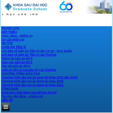
TRANG CHỦ
GIỚI THIỆU
Chức năng - nhiệm vụ
Cơ cấu nhân sự
TIN TỨC
LUẬN ÁN TIẾN SĨ
Lịch bảo vệ luận án Tiến sĩ cấp cơ sở - trực tuyến
Lịch bảo vệ luận án Tiến sĩ cấp Trường
Thông tin luận án NCS
Toàn văn luận án NCS
Tóm tắt luận án NCS
Luận án tiến sĩ sau bảo vệ cấp Trường
CHƯƠNG TRÌNH ĐÀO TẠO
Chương trình đào tạo áp dụng từ khóa 2015 đến 2019
Chương trình đào tạo áp dụng từ khóa 2020
Chương trình đào tạo áp dụng từ khóa 2022
CÔNG KHAI
Danh mục phôi bằng sau đại học bị huỷ
Tra cứu văn bằng - chứng chỉ
LIÊN HỆ