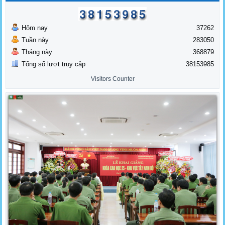
Hôm nay
37262
Tuần này
283050
Tháng này
368879
Tổng số lượt truy cập
38153985
Visitors Counter