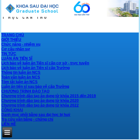
TRANG CHỦ
GIỚI THIỆU
Chức năng - nhiệm vụ
Cơ cấu nhân sự
TIN TỨC
LUẬN ÁN TIẾN SĨ
Lịch bảo vệ luận án Tiến sĩ cấp cơ sở - trực tuyến
Lịch bảo vệ luận án Tiến sĩ cấp Trường
Thông tin luận án NCS
Toàn văn luận án NCS
Tóm tắt luận án NCS
Luận án tiến sĩ sau bảo vệ cấp Trường
CHƯƠNG TRÌNH ĐÀO TẠO
Chương trình đào tạo áp dụng từ khóa 2015 đến 2019
Chương trình đào tạo áp dụng từ khóa 2020
Chương trình đào tạo áp dụng từ khóa 2022
CÔNG KHAI
Danh mục phôi bằng sau đại học bị huỷ
Tra cứu văn bằng - chứng chỉ
LIÊN HỆ