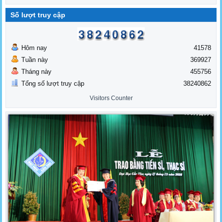
Số lượt truy cập
Hôm nay
41578
Tuần này
369927
Tháng này
455756
Tổng số lượt truy cập
38240862
Visitors Counter