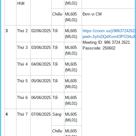
nhật
(ML01)
Chiều
ML605
Đơn vị CM
(ML01)
3
Thứ 2
02/06/2025
Tối
ML605
https://zoom.us/j/9863724262
(ML01)
pwd=JiyfsDQdXxm43PO34uX
Meeting ID: 986 3724 2621
Thứ 3
03/06/2025
Tối
ML605
Passcode: 250602
(ML01)
Thứ 4
04/06/2025
Tối
ML605
(ML01)
Thứ 5
05/06/2025
Tối
ML605
(ML01)
Thứ 6
06/06/2025
Tối
ML605
(ML01)
4
Thứ 7
07/06/2025
Sáng
ML605
(ML01)
Chiều
ML605