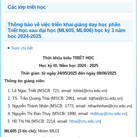
Các lớp triết học
Thông báo về việc triển khai giảng dạy học phần
Triết học sau đại học (ML605, ML606) học kỳ 3 năm
học 2024-2025
Xem chi tiết
Thời khóa biểu TRIẾT HỌC
Học kỳ III, Năm học 2024 - 2025
Thời gian: từ ngày 24/05/2025 đến ngày 08/06/2025
Thông tin giảng viên:
Lê Ngọc Triết (MSCB: 721, email: lntriet@ctu.edu.vn)
TS. Trần Quang Thái (MSCB: 2961, email: tqthai@ctu.edu.vn)
Nguyễn Thành Nhân (MSCB: 1773, email: nthanhnhan@ctu.edu.vn)
Nguyễn Thị Đan Thụy (MSCB: 1990, email:
ntdthuy@ctu.edu.vn
)
Hồ Thị Hà (MSCB: 2214, email:
htha@ctu.edu.vn
)
ML605 (3 tín chỉ):
Nhóm ML01