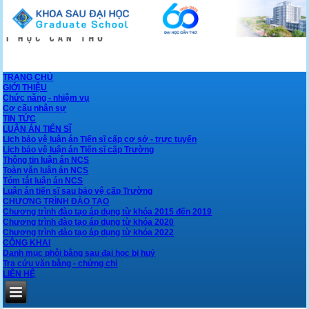
TRANG CHỦ
GIỚI THIỆU
Chức năng - nhiệm vụ
Cơ cấu nhân sự
TIN TỨC
LUẬN ÁN TIẾN SĨ
Lịch bảo vệ luận án Tiến sĩ cấp cơ sở - trực tuyến
Lịch bảo vệ luận án Tiến sĩ cấp Trường
Thông tin luận án NCS
Toàn văn luận án NCS
Tóm tắt luận án NCS
Luận án tiến sĩ sau bảo vệ cấp Trường
CHƯƠNG TRÌNH ĐÀO TẠO
Chương trình đào tạo áp dụng từ khóa 2015 đến 2019
Chương trình đào tạo áp dụng từ khóa 2020
Chương trình đào tạo áp dụng từ khóa 2022
CÔNG KHAI
Danh mục phôi bằng sau đại học bị huỷ
Tra cứu văn bằng - chứng chỉ
LIÊN HỆ