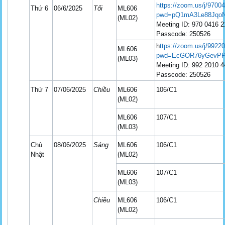
https://zoom.us/j/9700
Thứ 6
06/6/2025
Tối
ML606
pwd=pQ1mA3Le88JqoN
(ML02)
Meeting ID: 970 0416 
Passcode: 250526
h
ttps://zoom.us/j/992
ML606
pwd=EcGOR76yGevPP
(ML03)
Meeting ID: 992 2010 
Passcode: 250526
Thứ 7
07/06/2025
Chiều
ML606
106/C1
(ML02)
ML606
107/C1
(ML03)
Chủ
08/06/2025
Sáng
ML606
106/C1
Nhật
(ML02)
ML606
107/C1
(ML03)
Chiều
ML606
106/C1
(ML02)