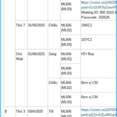
h
ttps://zoom.us/j/992
ML606
pwd=EcGOR76yGevPP
(ML03)
Meeting ID: 992 2010 
Passcode: 250526
Thứ 7
31/05/2025
Chiều
ML606
106/C1
(ML02)
ML606
107/C1
(ML03)
Chủ
01/06/2025
Sáng
ML606
HTr Rùa
Nhật
(ML02)
ML606
(ML03)
Chiều
ML606
Đơn vị CM
(ML02)
ML606
Đơn vị CM
(ML03)
https://zoom.us/j/9700
3
Thứ 3
03/6/2025
Tối
ML606
pwd=pQ1mA3Le88JqoN
(ML02)