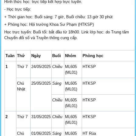
Hình thức học: trực tiếp kết hợp trực tuyến.
- Học trực tiếp:
+ Thời gian học: Buổi sáng: 7 giờ, Buổi chiều: 13 giờ 30 phút
+ Phòng học: Hội trường Khoa Sư Phạm (HTKSP)
Học trực tuyến: Buổi tối: bắt đầu từ 18h00. Link lớp học: do Trung tâm
Chuyển đổi số và Truyền thông cung cấp.
Tuần
Thứ
Ngày
Buổi
Nhóm
Phòng học
1
Thứ 7
24/05/2025
Chiều
ML605
HTKSP
(ML01)
Chủ
25/05/2025
Sáng
ML605
HTKSP
Nhật
(ML01)
Chiều
ML605
HTKSP
(ML01)
2
Thứ 7
31/05/2025
Chiều
ML605
HTKSP
(ML01)
Chủ
01/06/2025
Sáng
ML605
HT Rùa