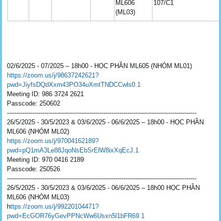
ML606
107/C1
(ML03)
02/6/2025 - 07/2025 – 18h00 - HỌC PHẦN ML605 (NHÓM ML01)
https://zoom.us/j/98637242621?
pwd=JiyfsDQdXxm43PO34uXmtTNDCCwls0.1
Meeting ID: 986 3724 2621
Passcode: 250602
------------------------------------------------------------------------------------------------
26/5/2025 - 30/5/2023 & 03/6/2025 - 06/6/2025 – 18h00 - HỌC PHẦN
ML606 (NHÓM ML02)
https://zoom.us/j/97004162189?
pwd=pQ1mA3Le88JqoNsEbSrElW8ixXqEcJ.1
Meeting ID: 970 0416 2189
Passcode: 250526
------------------------------------------------------------------------------------------------
26/5/2025 - 30/5/2023 & 03/6/2025 - 06/6/2025 – 18h00 HỌC PHẦN
ML606 (NHÓM ML03)
h
ttps://zoom.us/j/99220104471?
pwd=EcGOR76yGevPPNcWw6Usxn5l1bFR69.1