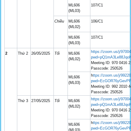
ML606
107/C1
(ML03)
Chiều
ML606
106/C1
(ML02)
ML606
107/C1
(ML03)
https://zoom.us/j/9700
2
Thứ 2
26/05/2025
Tối
ML606
pwd=pQ1mA3Le88JqoN
(ML02)
Meeting ID: 970 0416 
Passcode: 250526
h
ttps://zoom.us/j/992
ML606
pwd=EcGOR76yGevPP
(ML03)
Meeting ID: 992 2010 
Passcode: 250526
https://zoom.us/j/9700
Thứ 3
27/05/2025
Tối
ML606
pwd=pQ1mA3Le88JqoN
(ML02)
Meeting ID: 970 0416 
Passcode: 250526
h
ttps://zoom.us/j/992
ML606
pwd=EcGOR76yGevPP
(ML03)