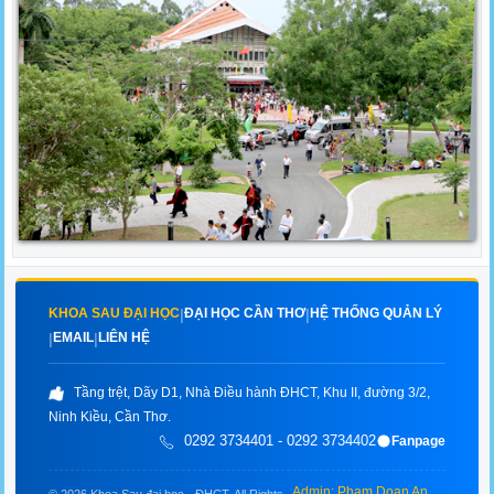
KHOA SAU ĐẠI HỌC
ĐẠI HỌC CẦN THƠ
HỆ THỐNG QUẢN LÝ
|
|
EMAIL
LIÊN HỆ
|
|
Tầng trệt, Dãy D1, Nhà Điều hành ĐHCT, Khu II, đường 3/2,
Ninh Kiều, Cần Thơ.
0292 3734401 - 0292 3734402
Fanpage
Admin: Pham Doan An
© 2026 Khoa Sau đại học - ĐHCT. All Rights