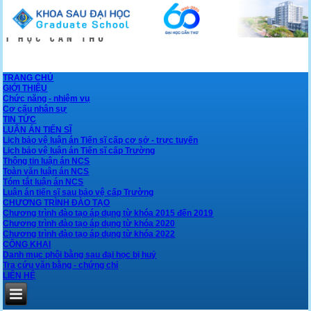
TRANG CHỦ
GIỚI THIỆU
Chức năng - nhiệm vụ
Cơ cấu nhân sự
TIN TỨC
LUẬN ÁN TIẾN SĨ
Lịch bảo vệ luận án Tiến sĩ cấp cơ sở - trực tuyến
Lịch bảo vệ luận án Tiến sĩ cấp Trường
Thông tin luận án NCS
Toàn văn luận án NCS
Tóm tắt luận án NCS
Luận án tiến sĩ sau bảo vệ cấp Trường
CHƯƠNG TRÌNH ĐÀO TẠO
Chương trình đào tạo áp dụng từ khóa 2015 đến 2019
Chương trình đào tạo áp dụng từ khóa 2020
Chương trình đào tạo áp dụng từ khóa 2022
CÔNG KHAI
Danh mục phôi bằng sau đại học bị huỷ
Tra cứu văn bằng - chứng chỉ
LIÊN HỆ