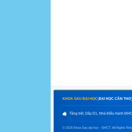
KHOA SAU ĐẠI HỌC
ĐẠI HỌC CẦN THƠ
|
Tầng trệt, Dãy D1, Nhà Điều hành ĐHCT
© 2026 Khoa Sau đại học - ĐHCT. All Rights Re