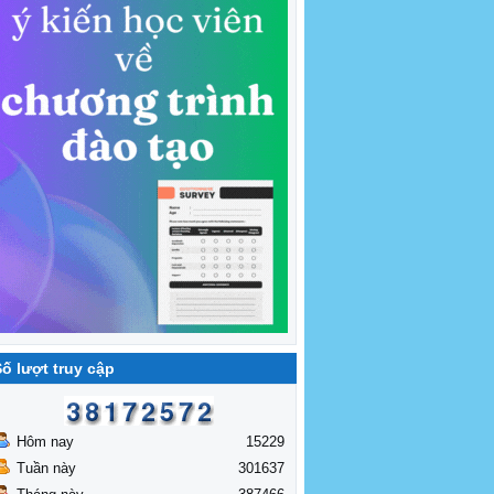
ố lượt truy cập
Hôm nay
15229
Tuần này
301637