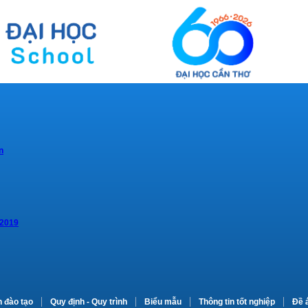
n
 2019
n đào tạo
Quy định - Quy trình
Biểu mẫu
Thông tin tốt nghiệp
Đề 