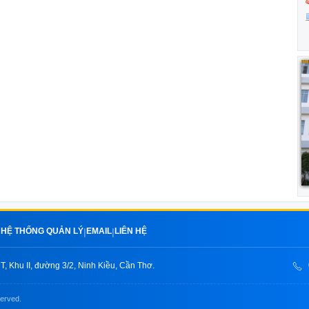
HỆ THỐNG QUẢN LÝ
EMAIL
LIÊN HỆ
|
|
|
, Khu II, đường 3/2, Ninh Kiều, Cần Thơ.
served.