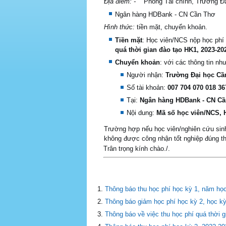
Địa điểm: -
Phòng Tài chính, Trường Đạ
Ngân hàng HDBank - CN Cần Thơ
Hình thức:
tiền mặt, chuyển khoản.
Tiền mặt
: Học viên/NCS nộp học phí 
quá t
hời gian đào tạo HK1, 2023-20
Chuyển khoản
: với các thông tin nh
Người nhận:
Trường Đại học Cầ
Số tài khoản:
007 704 070 018 36
Tại:
Ngân hàng HDBank - CN C
Nội dung:
Mã số học viên/NCS, 
Trường hợp nếu học viên/nghiên cứu sinh 
không được công nhận tốt nghiệp đúng th
Trân trọng kính chào./.
Thông báo thu học phí học kỳ 1, năm họ
Thông báo giảm học phí học kỳ 2, học k
Thông báo về việc thu học phí quá thời 