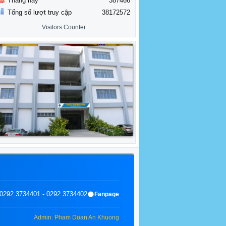
Tháng này
387466
Tổng số lượt truy cập
38172572
Visitors Counter
0292 3734401 - 0292 3734402
Fanpage
Admin: Pham Doan An Khuong