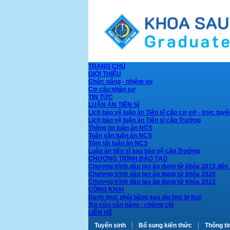
TRANG CHỦ
GIỚI THIỆU
Chức năng - nhiệm vụ
Cơ cấu nhân sự
TIN TỨC
LUẬN ÁN TIẾN SĨ
Lịch bảo vệ luận án Tiến sĩ cấp cơ sở - trực tuyế
Lịch bảo vệ luận án Tiến sĩ cấp Trường
Thông tin luận án NCS
Toàn văn luận án NCS
Tóm tắt luận án NCS
Luận án tiến sĩ sau bảo vệ cấp Trường
CHƯƠNG TRÌNH ĐÀO TẠO
Chương trình đào tạo áp dụng từ khóa 2015 đến
Chương trình đào tạo áp dụng từ khóa 2020
Chương trình đào tạo áp dụng từ khóa 2022
CÔNG KHAI
Danh mục phôi bằng sau đại học bị huỷ
Tra cứu văn bằng - chứng chỉ
LIÊN HỆ
Tuyển sinh
Bổ sung kiến thức
Thông ti