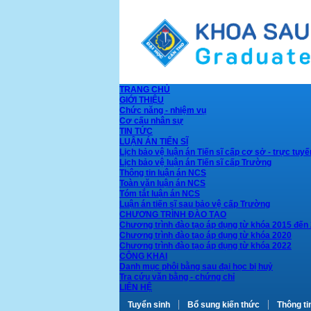
TRANG CHỦ
GIỚI THIỆU
Chức năng - nhiệm vụ
Cơ cấu nhân sự
TIN TỨC
LUẬN ÁN TIẾN SĨ
Lịch bảo vệ luận án Tiến sĩ cấp cơ sở - trực tuyế
Lịch bảo vệ luận án Tiến sĩ cấp Trường
Thông tin luận án NCS
Toàn văn luận án NCS
Tóm tắt luận án NCS
Luận án tiến sĩ sau bảo vệ cấp Trường
CHƯƠNG TRÌNH ĐÀO TẠO
Chương trình đào tạo áp dụng từ khóa 2015 đến
Chương trình đào tạo áp dụng từ khóa 2020
Chương trình đào tạo áp dụng từ khóa 2022
CÔNG KHAI
Danh mục phôi bằng sau đại học bị huỷ
Tra cứu văn bằng - chứng chỉ
LIÊN HỆ
Tuyển sinh
Bổ sung kiến thức
Thông ti