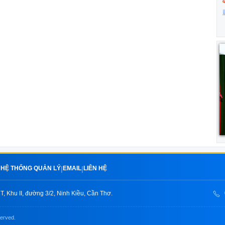
HỆ THỐNG QUẢN LÝ
EMAIL
LIÊN HỆ
|
|
|
, Khu II, đường 3/2, Ninh Kiều, Cần Thơ.
served.