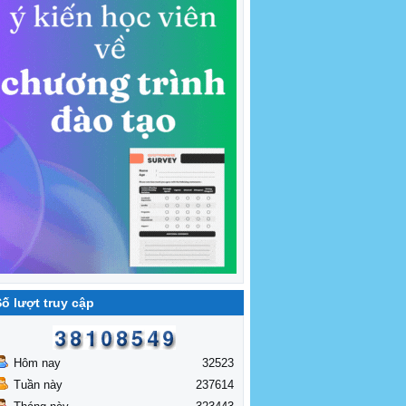
ố lượt truy cập
Hôm nay
32523
Tuần này
237614