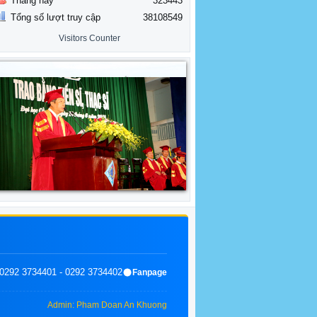
Tháng này
323443
Tổng số lượt truy cập
38108549
Visitors Counter
0292 3734401 - 0292 3734402
Fanpage
Admin: Pham Doan An Khuong