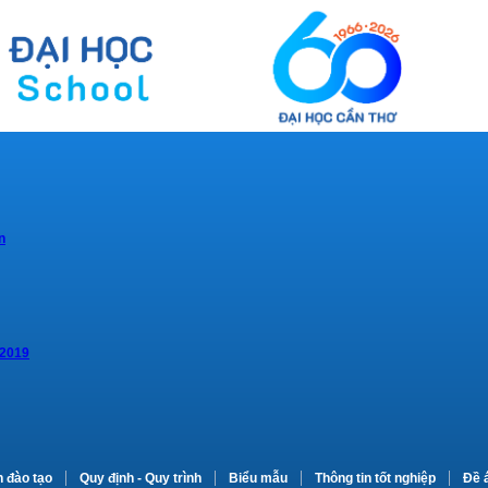
n
 2019
n đào tạo
Quy định - Quy trình
Biểu mẫu
Thông tin tốt nghiệp
Đề 