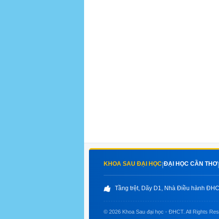
KHOA SAU ĐẠI HỌC
ĐẠI HỌC CẦN THƠ
|
Tầng trệt, Dãy D1, Nhà Điều hành ĐHCT
© 2026 Khoa Sau đại học - ĐHCT. All Rights Re