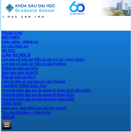
TRANG CHỦ
GIỚI THIỆU
Chức năng - nhiệm vụ
Cơ cấu nhân sự
TIN TỨC
LUẬN ÁN TIẾN SĨ
Lịch bảo vệ luận án Tiến sĩ cấp cơ sở - trực tuyến
Lịch bảo vệ luận án Tiến sĩ cấp Trường
Thông tin luận án NCS
Toàn văn luận án NCS
Tóm tắt luận án NCS
Luận án tiến sĩ sau bảo vệ cấp Trường
CHƯƠNG TRÌNH ĐÀO TẠO
Chương trình đào tạo áp dụng từ khóa 2015 đến 2019
Chương trình đào tạo áp dụng từ khóa 2020
Chương trình đào tạo áp dụng từ khóa 2022
CÔNG KHAI
Danh mục phôi bằng sau đại học bị huỷ
Tra cứu văn bằng - chứng chỉ
LIÊN HỆ