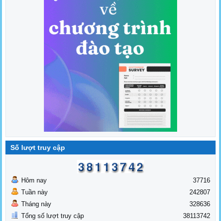
Số lượt truy cập
Hôm nay
37716
Tuần này
242807
Tháng này
328636
Tổng số lượt truy cập
38113742