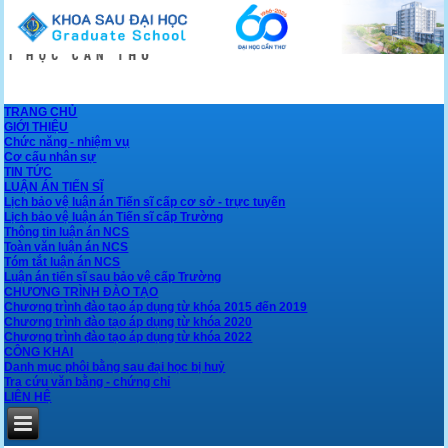
TRANG CHỦ
GIỚI THIỆU
Chức năng - nhiệm vụ
Cơ cấu nhân sự
TIN TỨC
LUẬN ÁN TIẾN SĨ
Lịch bảo vệ luận án Tiến sĩ cấp cơ sở - trực tuyến
Lịch bảo vệ luận án Tiến sĩ cấp Trường
Thông tin luận án NCS
Toàn văn luận án NCS
Tóm tắt luận án NCS
Luận án tiến sĩ sau bảo vệ cấp Trường
CHƯƠNG TRÌNH ĐÀO TẠO
Chương trình đào tạo áp dụng từ khóa 2015 đến 2019
Chương trình đào tạo áp dụng từ khóa 2020
Chương trình đào tạo áp dụng từ khóa 2022
CÔNG KHAI
Danh mục phôi bằng sau đại học bị huỷ
Tra cứu văn bằng - chứng chỉ
LIÊN HỆ