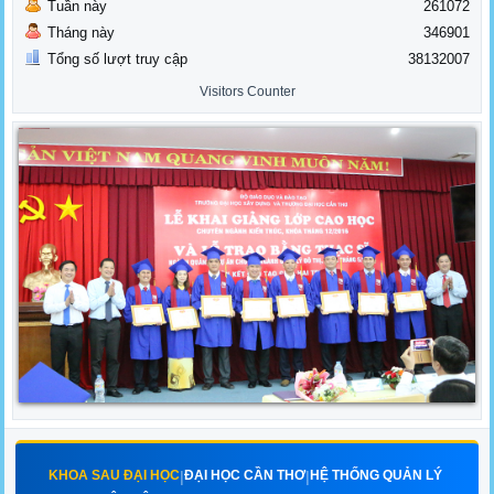
Tuần này
261072
Tháng này
346901
Tổng số lượt truy cập
38132007
Visitors Counter