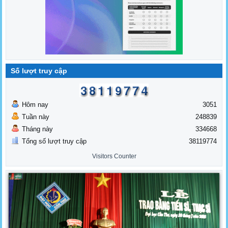
Số lượt truy cập
Hôm nay
3051
Tuần này
248839
Tháng này
334668
Tổng số lượt truy cập
38119774
Visitors Counter