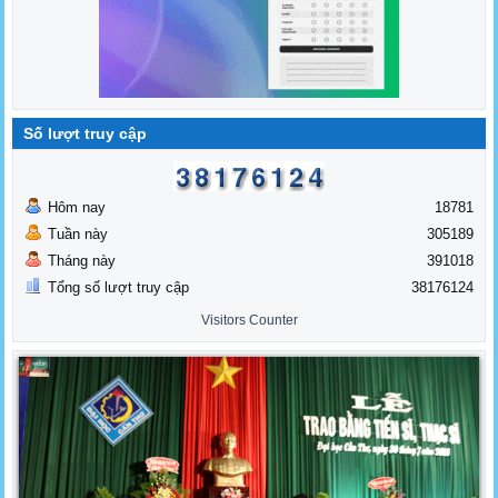
Số lượt truy cập
Hôm nay
18781
Tuần này
305189
Tháng này
391018
Tổng số lượt truy cập
38176124
Visitors Counter