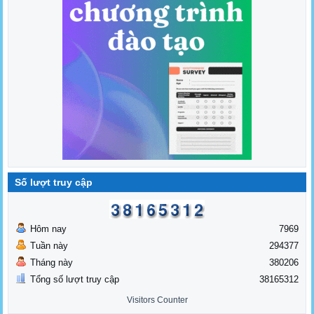
Số lượt truy cập
Hôm nay
7969
Tuần này
294377
Tháng này
380206
Tổng số lượt truy cập
38165312
Visitors Counter