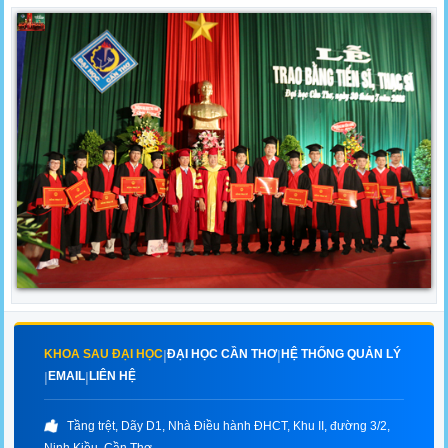
KHOA SAU ĐẠI HỌC
ĐẠI HỌC CẦN THƠ
HỆ THỐNG QUẢN LÝ
|
|
EMAIL
LIÊN HỆ
|
|
Tầng trệt, Dãy D1, Nhà Điều hành ĐHCT, Khu II, đường 3/2,
Ninh Kiều, Cần Thơ.