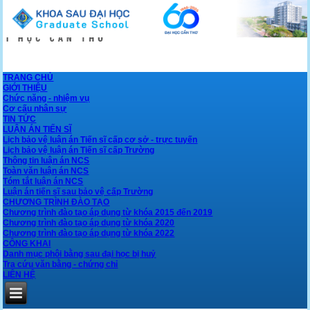
TRANG CHỦ
GIỚI THIỆU
Chức năng - nhiệm vụ
Cơ cấu nhân sự
TIN TỨC
LUẬN ÁN TIẾN SĨ
Lịch bảo vệ luận án Tiến sĩ cấp cơ sở - trực tuyến
Lịch bảo vệ luận án Tiến sĩ cấp Trường
Thông tin luận án NCS
Toàn văn luận án NCS
Tóm tắt luận án NCS
Luận án tiến sĩ sau bảo vệ cấp Trường
CHƯƠNG TRÌNH ĐÀO TẠO
Chương trình đào tạo áp dụng từ khóa 2015 đến 2019
Chương trình đào tạo áp dụng từ khóa 2020
Chương trình đào tạo áp dụng từ khóa 2022
CÔNG KHAI
Danh mục phôi bằng sau đại học bị huỷ
Tra cứu văn bằng - chứng chỉ
LIÊN HỆ